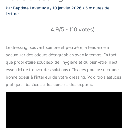
Par
Baptiste Lavertuge
/
10 janvier 2026
/
5 minutes de
lecture
4.9/5 - (10 votes)
Le dressing, souvent sombre et peu aéré, a tendance à
accumuler des odeurs désagréables avec le temps. En tant
que propriétaire soucieux de l’hygiène et du bien-être, il est
essentiel de trouver des solutions efficaces pour assurer une
bonne odeur à l’intérieur de votre dressing. Voici trois astuces
pratiques, basées sur les conseils des experts.