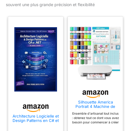
souvent une plus grande précision et flexibilité
Silhouette America
Portrait 4 Machine de
découpe de vinyle –
Ensemble d'artisanat tout inclus
Cutter de précision de
Architecture Logicielle et
: obtenez tout ce dont vous avez
22,9 cm avec logiciel
Design Patterns en C# et
besoin pour commencer à créer
Designer Edition, 24
.NET, Collection De
immédiatement, car ce lot de 4
feuilles de vinyle Oracle,
Junior à Senior Volume