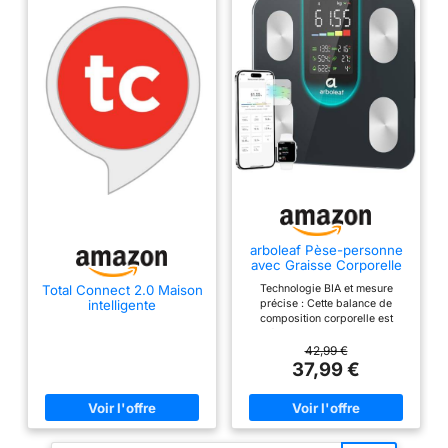
arboleaf Pèse-personne
avec Graisse Corporelle
et Masse Musculaire 180
Technologie BIA et mesure
Total Connect 2.0 Maison
kg
précise : Cette balance de
intelligente
composition corporelle est
dotée de 4 capteurs de haute
précision pour des mesures de
42,99 €
poids précises jusqu’à 0,05
37,99 €
kg/0,1 lb avec une capacité de
180 kg/400 lb. Balance de
poids numérique avec IMC,
graisse corporelle et masse
musculaire permettant un suivi