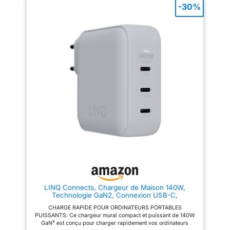
précis de votre progression en
-30%
fitness et de vos objectifs de
bien-être, ce qui en fait un
excellent cadeau pour les
passionnés de fitness. 14
mesures corporelles et
diagrammes de tendances : la
balance d'analyse corporelle
déverrouille jusqu'à 14 mesures
corporelles dans l'application et
fournit des graphiques clairs
ainsi que des diagrammes de
tendances hebdomadaires,
mensuels et annuels qui vous
aident à suivre les progrès et à
ajuster vos objectifs
d'entraînement, de nutrition ou
de mode de vie. 8 valeurs de
mesure importantes sur un
grand écran : La balance
numérique dispose d’une
plateforme spacieuse de 28 cm
en verre trempé et d’un écran
LED lumineux de 13,5 cm qui
LINQ Connects, Chargeur de Maison 140W,
affiche 8 mesures de fitness
Technologie GaN2, Connexion USB-C,
telles que l’IMC, la graisse
Technologie de Charge Rapide, 3 Ports
corporelle, la masse
CHARGE RAPIDE POUR ORDINATEURS PORTABLES
musculaire, l’eau, la graisse
PUISSANTS: Ce chargeur mural compact et puissant de 140W
viscérale, la masse osseuse, le
GaN² est conçu pour charger rapidement vos ordinateurs
type de corps et le poids. La