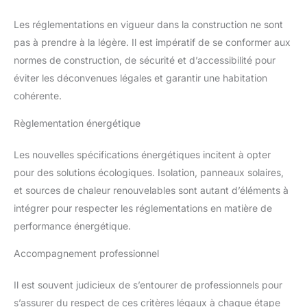
une balance pour mesurer le
poids et le pourcentage de
Les réglementations en vigueur dans la construction ne sont
graisse corporelle. Sécurité et
première installation : Si vous
pas à prendre à la légère. Il est impératif de se conformer aux
avez un pacemaker ou si vous
êtes enceinte, évitez d'utiliser la
normes de construction, de sécurité et d’accessibilité pour
balance numérique pour
éviter les déconvenues légales et garantir une habitation
personnes et pour la graisse
corporelle. Lors de la première
cohérente.
configuration, couplez une fois
votre téléphone avec la balance,
puis consultez directement les
Règlementation énergétique
données sur la balance
intelligente. Veuillez noter : Les
données fournies par la
Les nouvelles spécifications énergétiques incitent à opter
technologie BIA de ce produit
sont destinées uniquement au
pour des solutions écologiques. Isolation, panneaux solaires,
suivi des tendances à long
et sources de chaleur renouvelables sont autant d’éléments à
terme et ne sauraient être
assimilées à une analyse DEXA
intégrer pour respecter les réglementations en matière de
ni à une évaluation médicale
professionnelle de la
performance énergétique.
composition corporelle. Des
erreurs d'estimation inhérentes
Accompagnement professionnel
sont à prévoir.
Il est souvent judicieux de s’entourer de professionnels pour
s’assurer du respect de ces critères légaux à chaque étape