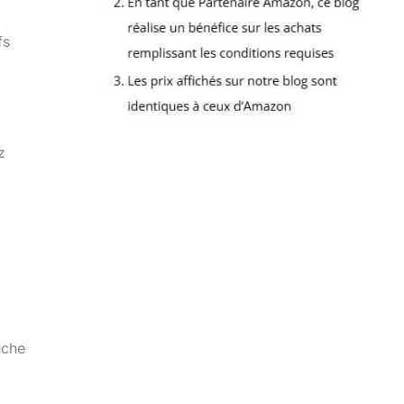
fs
z
uche