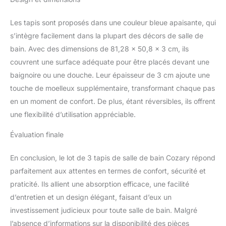
bain, la cuisine, la
chambre, le salon, les
Les tapis sont proposés dans une couleur bleue apaisante, qui
entrées de porte, les
s’intègre facilement dans la plupart des décors de salle de
escaliers, le balcon, la
bain. Avec des dimensions de 81,28 x 50,8 x 3 cm, ils
buanderie, la maison
couvrent une surface adéquate pour être placés devant une
pour animaux de
compagnie, etc. Tapis de
baignoire ou une douche. Leur épaisseur de 3 cm ajoute une
salle de bain ultra
touche de moelleux supplémentaire, transformant chaque pas
absorbant : les
en un moment de confort. De plus, étant réversibles, ils offrent
microfibres en peluche
une flexibilité d’utilisation appréciable.
de luxe peuvent
rapidement absorber
Évaluation finale
l'humidité de vos pieds
lorsque vous sortez de la
En conclusion, le lot de 3 tapis de salle de bain Cozary répond
baignoire ou de la
douche, et protéger vos
parfaitement aux attentes en termes de confort, sécurité et
sols des gouttes d'eau,
praticité. Ils allient une absorption efficace, une facilité
et sèche rapidement, ce
d’entretien et un design élégant, faisant d’eux un
qui rend vos pieds le
investissement judicieux pour toute salle de bain. Malgré
plaisir ultime de luxe
Tapis de bain lavable en
l’absence d’informations sur la disponibilité des pièces