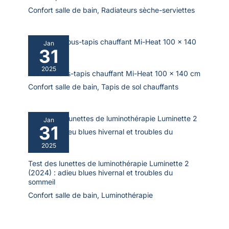
machine séparément
Confort salle de bain
,
Radiateurs sèche-serviettes
avec de l'eau froide et un
détergent doux (pas de
chlore ni d'eau de Javel)
Jan
31
- Séchage au sèche-
linge à basse vitesse ou
2025
Test du sous-tapis chauffant Mi-Heat 100 x 140 cm
séchage à l'air libre. La
couleur ne s'estompera
Confort salle de bain
,
Tapis de sol chauffants
pas et restera vive
pendant de nombreuses
années, peu importe
Jan
31
combien de fois vous
lavez et séchez
2025
Test des lunettes de luminothérapie Luminette 2
(2024) : adieu blues hivernal et troubles du
sommeil
Confort salle de bain
,
Luminothérapie