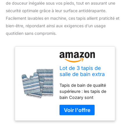
de douceur inégalée sous vos pieds, tout en assurant une
sécurité optimale grâce à leur surface antidérapante.
Facilement lavables en machine, ces tapis allient praticité et
bien-être, répondant ainsi aux exigences d’un usage
quotidien sans compromis.
Lot de 3 tapis de
salle de bain extra
doux et absorbants
Tapis de bain de qualité
en microfibre,
supérieure : les tapis de
antidérapant,
bain Cozary sont
pelucheux, pour sol
fabriqués en fibres de
de salle de bain,
microfibre épaisses et
baignoire et
douces de qualité
douche, lavables en
supérieure de 3 cm avec
machine
une technologie de