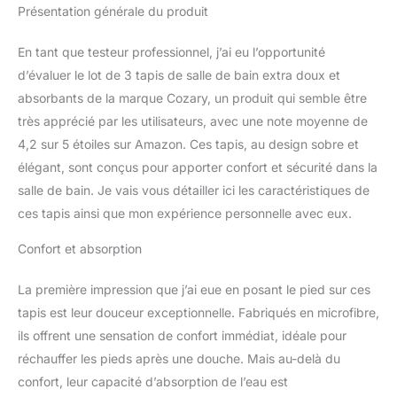
Présentation générale du produit
verrouillage de la fibre
unique, dites adieu aux
horribles chutes de fibres
En tant que testeur professionnel, j’ai eu l’opportunité
Plus épais et mieux
d’évaluer le lot de 3 tapis de salle de bain extra doux et
construit que la plupart
absorbants de la marque Cozary, un produit qui semble être
des autres tapis. Inclus :
très apprécié par les utilisateurs, avec une note moyenne de
17 x 24 + 20 x 32 +
forme U 61 x 50,8 cm.
4,2 sur 5 étoiles sur Amazon. Ces tapis, au design sobre et
Dessous antidérapant en
élégant, sont conçus pour apporter confort et sécurité dans la
caoutchouc TPR : nous
salle de bain. Je vais vous détailler ici les caractéristiques de
utilisons le support en
ces tapis ainsi que mon expérience personnelle avec eux.
caoutchouc TP le plus
coûteux (pas de PVC ou
Confort et absorption
de colle), ce qui empêche
le tapis de bouger et de
La première impression que j’ai eue en posant le pied sur ces
déraper, protégeant vous
et votre famille de tout
tapis est leur douceur exceptionnelle. Fabriqués en microfibre,
glissement dans la salle
ils offrent une sensation de confort immédiat, idéale pour
de bain. Contrairement à
réchauffer les pieds après une douche. Mais au-delà du
d'autres marques de
confort, leur capacité d’absorption de l’eau est
supports en caoutchouc