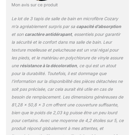
déraper, protégeant vous
Mon avis sur ce produit
et votre famille de tout
glissement dans la salle
Le lot de 3 tapis de salle de bain en microfibre Cozary
de bain. Contrairement à
m’a agréablement surpris par sa
capacité d’absorption
d'autres marques de
et son
caractère antidérapant
, essentiels pour garantir
supports en caoutchouc
la sécurité et le confort dans ma salle de bain. Leur
qui ont tendance à
s'effilocher et à se
texture moelleuse et pelucheuse est un vrai régal pour
décoller après plusieurs
les pieds, et le matériau en polychlorure de vinyle assure
lavages. Avertissement :
une
résistance à la décoloration
, ce qui est un atout
placez le tapis sur un sol
pour la durabilité. Toutefois, il est dommage que
propre, sec et plat. L'eau
sous le tapis peut le faire
l’information sur la disponibilité des pièces détachées ne
glisser. Toujours garder
soit pas précisée, car cela aurait été utile en cas de
le bas du tapis au sec.
besoin de remplacement. Les dimensions généreuses de
Utilisation polyvalente :
81,28 x 50,8 x 3 cm offrent une couverture suffisante,
notre design dégradé de
couleur pour ce tapis de
bien que le poids de 2,03 kg puisse être un peu lourd
bain à poils longs est
pour certains. Avec une moyenne de 4,2 étoiles sur 5, ce
très beau, ce qui le rend
produit répond globalement à mes attentes, et
facile à assortir à