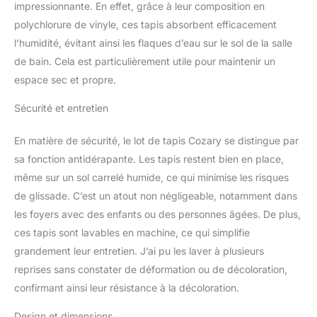
qui ont tendance à
impressionnante. En effet, grâce à leur composition en
s'effilocher et à se
polychlorure de vinyle, ces tapis absorbent efficacement
décoller après plusieurs
l’humidité, évitant ainsi les flaques d’eau sur le sol de la salle
lavages. Avertissement :
de bain. Cela est particulièrement utile pour maintenir un
placez le tapis sur un sol
propre, sec et plat. L'eau
espace sec et propre.
sous le tapis peut le faire
Sécurité et entretien
glisser. Toujours garder
le bas du tapis au sec.
Utilisation polyvalente :
En matière de sécurité, le lot de tapis Cozary se distingue par
notre design dégradé de
sa fonction antidérapante. Les tapis restent bien en place,
couleur pour ce tapis de
même sur un sol carrelé humide, ce qui minimise les risques
bain à poils longs est
de glissade. C’est un atout non négligeable, notamment dans
très beau, ce qui le rend
facile à assortir à
les foyers avec des enfants ou des personnes âgées. De plus,
n'importe quelle
ces tapis sont lavables en machine, ce qui simplifie
décoration d'intérieur de
grandement leur entretien. J’ai pu les laver à plusieurs
salle de bain, apporte
reprises sans constater de déformation ou de décoloration,
une sensation
charmante et fantastique
confirmant ainsi leur résistance à la décoloration.
à votre famille, il peut être
Design et dimensions
utilisé dans la salle de