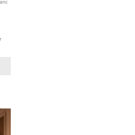
lanc
r