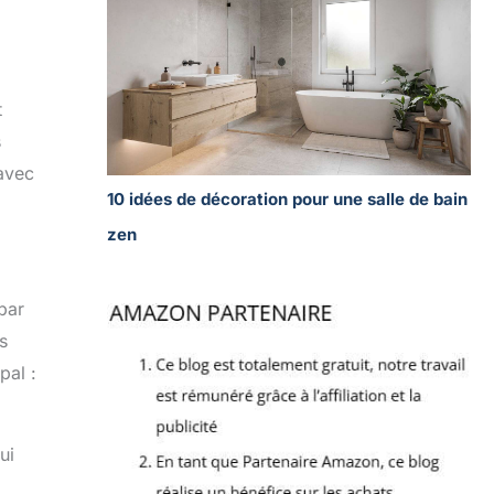
t
s
 avec
10 idées de décoration pour une salle de bain
zen
par
s
pal :
ui