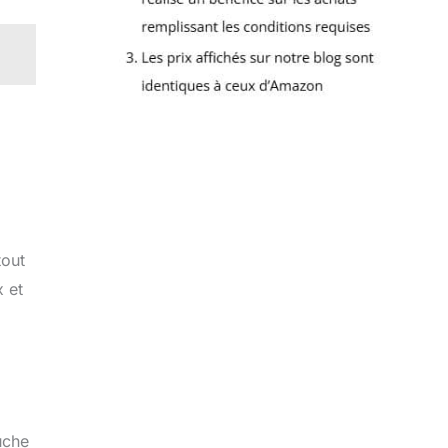
tout
x et
uche