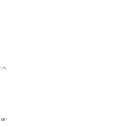
les
iser