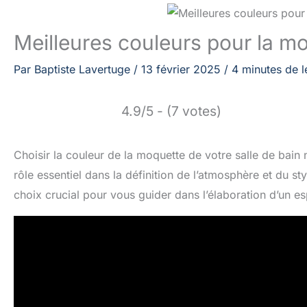
Meilleures couleurs pour la mo
Par
Baptiste Lavertuge
/
13 février 2025
/
4 minutes de l
4.9/5 - (7 votes)
Choisir la couleur de la moquette de votre salle de bain 
rôle essentiel dans la définition de l’atmosphère et du sty
choix crucial pour vous guider dans l’élaboration d’un esp