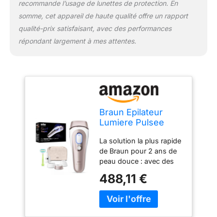
recommande l’usage de lunettes de protection. En
style de vie, même
somme, cet appareil de haute qualité offre un rapport
chargé A emporter
partout : une pochette
qualité-prix satisfaisant, avec des performances
pour l'emporter partout
répondant largement à mes attentes.
avec vous, même en
voyage: garde l'appareil
et ses accessoires en 1
seul endroit
Braun Epilateur
Lumiere Pulsee
Intelligent Skin
La solution la plus rapide
i·expert PL7253,
de Braun pour 2 ans de
Epilation A Domicile,
peau douce : avec des
Alternative Au
résultats visibles dès la
Laser, Avec Appli,
488,11 €
1ère utilisation (en
Mini-Rasoir Visage,
suivant le programme,
3 Têtes
les résultats peuvent
Intelligentes Pour
varier selon les individus)
Epiler Jambes,