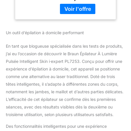
suivant le programme,
3 Têtes
les résultats peuvent
Intelligentes Pour
varier selon les individus)
Epiler Jambes,
1er système à lumière
Maillot, Plus
pulsée intelligent au
Un outil d’épilation à domicile performant
monde : qui apprend à
chaque utilisation et
En tant que blogueuse spécialisée dans les tests de produits,
adapte automatiquement
le programme de
j’ai eu l’occasion de découvrir le Braun Épilateur À Lumière
traitement à vos besoins
Pulsée Intelligent Skin i·expert PL7253. Conçu pour offrir une
Le plus rapide et le plus
expérience d’épilation à domicile, cet appareil se positionne
puissant IPL de Braun :
comme une alternative au laser traditionnel. Doté de trois
traitement du corps
têtes intelligentes, il s’adapte à différentes zones du corps,
entier en seulement 10
minutes. Confortable et
notamment les jambes, le maillot et d’autres parties délicates.
presque indolore pour
L’efficacité de cet épilateur se confirme dès les premières
traiter les jambes,
séances, avec des résultats visibles dès la deuxième ou
aisselles, bras, torse,
troisième utilisation, selon plusieurs utilisateurs satisfaits.
dos, visage et même le
maillot grâce à ses têtes
Des fonctionnalités intelligentes pour une expérience
dédiées Sûr et approuvé