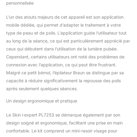
par les dermatologues :
personnalisée
le système de protection
de la peau et le filtre UV
L’un des atouts majeurs de cet appareil est son application
intégrés offrent une
mobile dédiée, qui permet d’adapter le traitement à votre
sécurité maximale et des
type de peau et de poils. L’application guide l’utilisateur tout
résultats optimaux, en
au long de la séance, ce qui est particulièrement apprécié par
ajustant
automatiquement
ceux qui débutent dans l’utilisation de la lumière pulsée.
chaque flash à votre
Cependant, certains utilisateurs ont noté des problèmes de
couleur de peau Votre
connexion avec l’application, ce qui peut être frustrant.
programme personnalisé
Malgré ce petit bémol, l’épilateur Braun se distingue par sa
: le calendrier intelligent
programme les séances
capacité à réduire significativement la repousse des poils
et s'adapte
après seulement quelques séances.
automatiquement à votre
style de vie, même
Un design ergonomique et pratique
chargé A emporter
partout : une pochette
Le Skin i·expert PL7253 se démarque également par son
pour l'emporter partout
design soigné et ergonomique, facilitant une prise en main
avec vous, même en
confortable. Le kit comprend un mini-rasoir visage pour
voyage: garde l'appareil