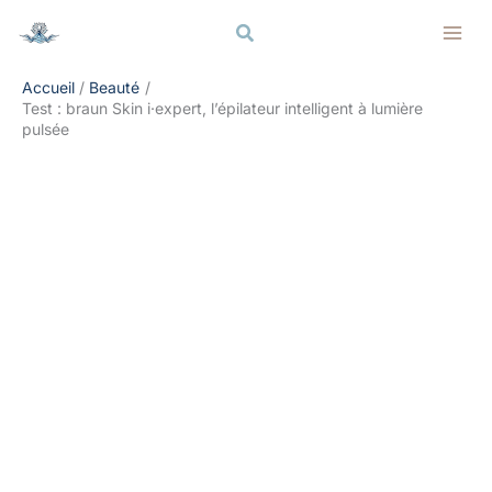
Aller
Rechercher
Rechercher
au
contenu
Accueil
Beauté
Test : braun Skin i·expert, l’épilateur intelligent à lumière
pulsée