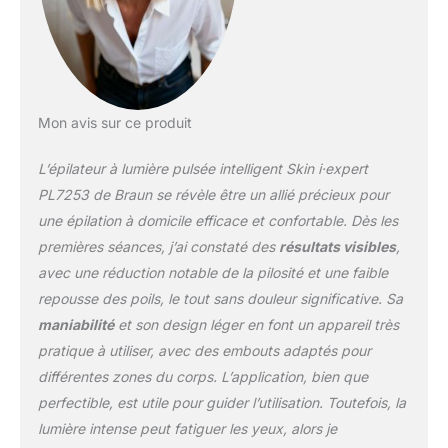
minutes. Confortable et
presque indolore pour
traiter les jambes,
aisselles, bras, torse,
dos, visage et même le
maillot grâce à ses têtes
Mon avis sur ce produit
dédiées Sûr et approuvé
par les dermatologues :
L’épilateur à lumière pulsée intelligent Skin i·expert
le système de protection
de la peau et le filtre UV
PL7253 de Braun se révèle être un allié précieux pour
intégrés offrent une
une épilation à domicile efficace et confortable. Dès les
sécurité maximale et des
premières séances, j’ai constaté des
résultats visibles
,
résultats optimaux, en
avec une réduction notable de la pilosité et une faible
ajustant
automatiquement
repousse des poils, le tout sans douleur significative. Sa
chaque flash à votre
maniabilité
et son design léger en font un appareil très
couleur de peau Votre
pratique à utiliser, avec des embouts adaptés pour
programme personnalisé
différentes zones du corps. L’application, bien que
: le calendrier intelligent
programme les séances
perfectible, est utile pour guider l’utilisation. Toutefois, la
et s'adapte
lumière intense peut fatiguer les yeux, alors je
automatiquement à votre