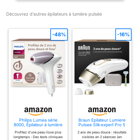
1er système à lumière
Maillot, Plus
pulsée intelligent au
Découvrez d’autres épilateurs à lumière pulsée
monde : qui apprend à
chaque utilisation et
adapte automatiquement
-48%
-16%
le programme de
traitement à vos besoins
Le plus rapide et le plus
puissant IPL de Braun :
traitement du corps
entier en seulement 10
minutes. Confortable et
presque indolore pour
traiter les jambes,
aisselles, bras, torse,
dos, visage et même le
maillot grâce à ses têtes
dédiées Sûr et approuvé
Philips Lumea série
Braun Epilateur Lumiere
par les dermatologues :
8000, Épilateur à lumière
Pulsee Silk·expert Pro 5
le système de protection
pulsée, alternative à
PL5152, Blanc et Or
Profitez d'une peau lisse plus
2 ans de peau douce : résultats
l'épilation laser,
de la peau et le filtre UV
longtemps : Des tests cliniques
visibles en 2 séances (en
technologie SenseIQ, 4