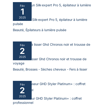
L'épilateur à lumière pulsée dispose d'un mode automatique
(flash continu) pour le 𝐦𝐚𝐢𝐥𝐥𝐨𝐭, la 𝐥è𝐯𝐫𝐞 𝐬𝐮𝐩é𝐫𝐢𝐞𝐮𝐫𝐞, le 𝐦𝐞𝐧𝐭𝐨𝐧, le
Fév
𝐯𝐢𝐬𝐚𝐠𝐞 et les 𝐚𝐢𝐬𝐬𝐞𝐥𝐥𝐞𝐬 et d'un mode manuel (flash unique) pour le
1
𝐝𝐨𝐬, la 𝐩𝐨𝐢𝐭𝐫𝐢𝐧𝐞, le 𝐯𝐞𝐧𝐭𝐫𝐞, les 𝐛𝐫𝐚𝐬 et les 𝐣𝐚𝐦𝐛𝐞𝐬. NE convient
PAS pour les sourcils.
2025
Test : braun Silk·expert Pro 5, épilateur à lumière
pulsée
Beauté
,
Épilateurs à lumière pulsée
Fév
2
2025
Test : fer à lisser Ghd Chronos noir et trousse de
voyage
Beauté
,
Brosses - Sèches cheveux - Fers à lisser
Fév
2
2025
Test du lisseur GHD Styler Platinum+ : coffret
professionnel