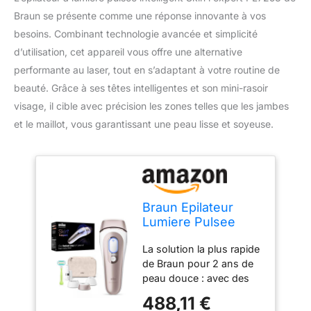
Braun se présente comme une réponse innovante à vos
besoins. Combinant technologie avancée et simplicité
d’utilisation, cet appareil vous offre une alternative
performante au laser, tout en s’adaptant à votre routine de
beauté. Grâce à ses têtes intelligentes et son mini-rasoir
visage, il cible avec précision les zones telles que les jambes
et le maillot, vous garantissant une peau lisse et soyeuse.
Braun Epilateur
Lumiere Pulsee
Intelligent Skin
La solution la plus rapide
i·expert PL7253,
de Braun pour 2 ans de
Epilation A Domicile,
peau douce : avec des
Alternative Au
résultats visibles dès la
Laser, Avec Appli,
488,11 €
1ère utilisation (en
Mini-Rasoir Visage,