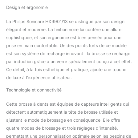
temps réel vos zones de
Design et ergonomie
brossages pour
n'oubliez aucune surface
La Philips Sonicare HX9901/13 se distingue par son design
Indicateur de
changement de la tête de
élégant et moderne. La finition noire lui confère une allure
brosse avec la
sophistiquée, et son ergonomie est bien pensée pour une
technologie BrushSync
prise en main confortable. Un des points forts de ce modèle
Indicateur de batterie /
est son système de recharge innovant : la brosse se recharge
Jusqu'à 2 semaines
par induction grâce à un verre spécialement conçu à cet effet.
d'autonomie Cette
brosse à dents bénéficie
Ce détail, à la fois esthétique et pratique, ajoute une touche
de la technologie
de luxe à l’expérience utilisateur.
Amazon Dash
Replenishment que vous
Technologie et connectivité
pouvez configurer afin
de vous avertir et de
Cette brosse à dents est équipée de capteurs intelligents qui
commander
détectent automatiquement la tête de brosse utilisée et
automatiquement vos
têtes de brosse lorsqu'il
ajustent le mode de brossage en conséquence. Elle offre
est nécessaire de les
quatre modes de brossage et trois réglages d’intensité,
remplacer.
permettant une personnalisation optimale selon les besoins de