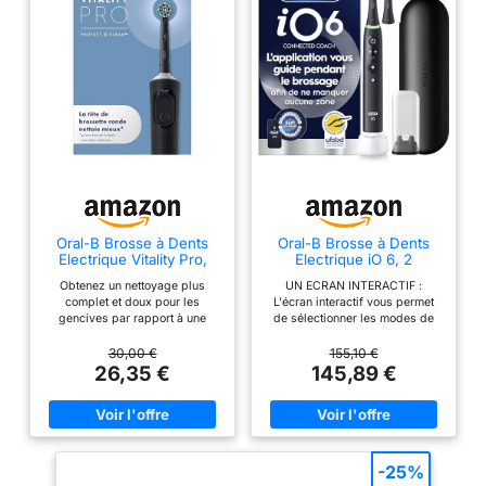
Indicateur de batterie /
Jusqu'à 2 semaines
d'autonomie Cette
brosse à dents bénéficie
de la technologie
Amazon Dash
Replenishment que vous
pouvez configurer afin
de vous avertir et de
commander
Oral-B Brosse à Dents
Oral-B Brosse à Dents
automatiquement vos
Electrique Vitality Pro,
Electrique iO 6, 2
têtes de brosse lorsqu'il
Brossette, Noire
Brossettes de Rechange,
Obtenez un nettoyage plus
UN ECRAN INTERACTIF :
Noire
est nécessaire de les
complet et doux pour les
L'écran interactif vous permet
remplacer.
gencives par rapport à une
de sélectionner les modes de
brosse à dents manuelle,
brossage, suivre votre temps
brossez parfaitement chaque
de brossage, remplacer la
30,00 €
155,10 €
dent pour combattre les caries
brossette au moment opportun
26,35 €
145,89 €
avec la technologie de tête
et suivre le niveau de la batterie
ronde Oral-B Protégez vos
COACHING POUR UN SOIN
gencives avec notre Mode
COMPLET : L'application Oral-B
Douceur+ pour une expérience
vous guide vers une couverture
de brossage incroyablement
à 100% de votre bouche,
douce Maximisez le nettoyage
assurant un brossage précis,
-25%
avec 3 modes de nettoyage
même le long des gencives