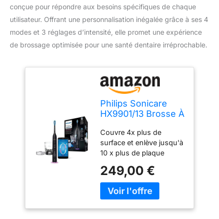
conçue pour répondre aux besoins spécifiques de chaque
utilisateur. Offrant une personnalisation inégalée grâce à ses 4
modes et 3 réglages d’intensité, elle promet une expérience
de brossage optimisée pour une santé dentaire irréprochable.
Philips Sonicare
HX9901/13 Brosse À
Dents
Couvre 4x plus de
DiamondClean
surface et enlève jusqu'à
Smart Connectée,
10 x plus de plaque
Capteurs
dentaire 3 niveaux
intelligents de tête
249,00 €
d'intensités : doux,
de brosse, 4 modes
medium, intense + 4
et 3 réglages
modes Grâce à
d'intensité - Noir
l'application Philips
Sonicare suivez en