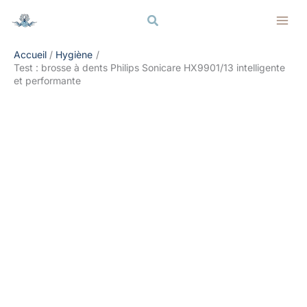
Aller
Rechercher
Rechercher
au
contenu
Accueil
Hygiène
Test : brosse à dents Philips Sonicare HX9901/13 intelligente
et performante