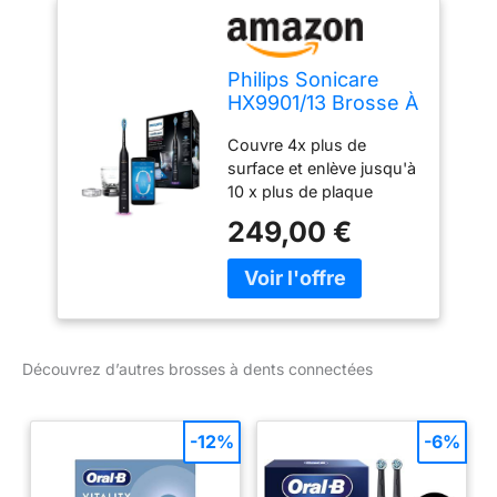
Philips Sonicare
HX9901/13 Brosse À
Dents
Couvre 4x plus de
DiamondClean
surface et enlève jusqu'à
Smart Connectée,
10 x plus de plaque
Capteurs
dentaire 3 niveaux
intelligents de tête
249,00 €
d'intensités : doux,
de brosse, 4 modes
medium, intense + 4
et 3 réglages
modes Grâce à
d'intensité - Noir
l'application Philips
Sonicare suivez en
temps réel vos zones de
Découvrez d’autres brosses à dents connectées
brossages pour
n'oubliez aucune surface
Indicateur de
-12%
-6%
changement de la tête de
brosse avec la
technologie BrushSync