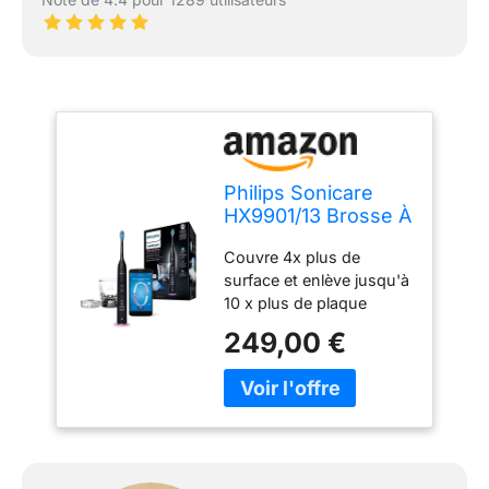
Philips Sonicare
HX9901/13 Brosse À
Dents
Couvre 4x plus de
DiamondClean
surface et enlève jusqu'à
Smart Connectée,
10 x plus de plaque
Capteurs
dentaire 3 niveaux
intelligents de tête
249,00 €
d'intensités : doux,
de brosse, 4 modes
medium, intense + 4
et 3 réglages
modes Grâce à
d'intensité - Noir
l'application Philips
Sonicare suivez en
temps réel vos zones de
brossages pour