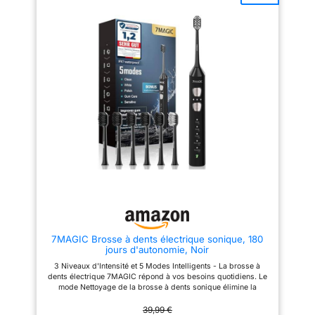
faciles d’utilisation + un
CLINIQUEMENT PROUVÉ POUR
minuteur à quadrant intégré au
DES GENCIVES PLUS SAINES
manche pour un brossage
DÈS LA 1ÈRE SEMAINE AVEC iO
conforme aux recommandations
: Seule Oral-B iO combine des
des dentistes Personnalisez
micro-vibrations douces et une
votre nettoyage au niveau
tête de brosse ronde qui
supérieur avec les brossettes
entoure chaque dent pour
Oral-B disponibles à l’achat
éliminer 6x plus de plaque le
selon vos besoins : par ex.,
long des gencives 5 MODES
nettoyage en profondeur,
DONT LE MODE DÉDIÉ "SOIN
nettoyage en douceur,
DES GENCIVES" : Personnalisez
blancheur Les brossettes Oral-
votre routine avec le mode "Soin
B rondes atteignent les zones
des Gencives" spécialement
impossibles à nettoyer avec une
conçu pour masser et stimuler
brosse rectangulaire, faites
délicatement les tissus
l’expérience d’un meilleur
gingivaux RECOMMANDÉE PAR
nettoyage avec la marque la
LES DENTISTES :
plus utilisée par les dentistes
Recommandée officiellement
dans le monde
par les chirurgiens-dentistes de
l'Union Française pour la Santé
Bucco-Dentaire (UFSBD) UN
BROSSAGE OPTIMAL POUR
7MAGIC Brosse à dents électrique sonique, 180
VOS GENCIVES : La brosse
jours d'autonomie, Noir
vous signale quand changer de
brossette via un voyant
3 Niveaux d'Intensité et 5 Modes Intelligents - La brosse à
lumineux. Des brins neufs
dents électrique 7MAGIC répond à vos besoins quotidiens. Le
garantissent un brossage plus
mode Nettoyage de la brosse à dents sonique élimine la
efficace contre la plaque
plaque dentaire et les mauvaises odeurs, le mode Blanchiment
dentaire et un contact plus doux
et Polissage apporte un éclat, le mode Soin des gencives
39,99 €
avec vos gencives UN