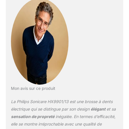
n'oubliez aucune surface
Indicateur de
changement de la tête de
brosse avec la
technologie BrushSync
Indicateur de batterie /
Jusqu'à 2 semaines
d'autonomie Cette
brosse à dents bénéficie
de la technologie
Amazon Dash
Replenishment que vous
pouvez configurer afin
de vous avertir et de
Mon avis sur ce produit
commander
automatiquement vos
La Philips Sonicare HX9901/13 est une brosse à dents
têtes de brosse lorsqu'il
est nécessaire de les
électrique qui se distingue par son design
élégant
et sa
remplacer.
sensation de propreté
inégalée. En termes d’efficacité,
elle se montre irréprochable avec une qualité de