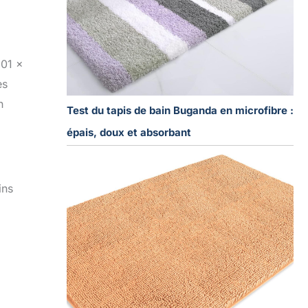
,01 x
es
n
Test du tapis de bain Buganda en microfibre :
épais, doux et absorbant
ins