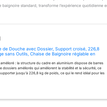
e baignoire standard, transforme l’expérience quotidienne e
de Douche avec Dossier, Support croisé, 226,8
e sans Outils, Chaise de Baignoire réglable en
 Personnes âgées, Tabouret de Douche adapté
amélioré : la structure du cadre en aluminium dispose de barres
e Standard
e dossiers améliorés qui améliorent la stabilité et la sécurité, ce
supporter jusqu'à 226,8 kg de poids, ce qui le rend idéal pour les
andicapées et les personnes à mobilité réduite. Taille parfaite :
 et peu encombrant est parfait pour les petites salles de bains
qui le rend idéal pour maximiser l'espace limité. Tabouret de
avec sa hauteur réglable, il est idéal pour les personnes âgées,
dicapées et les personnes à mobilité réduite, offrant la solution
s besoins spécifiques. Design antidérapant sécurisé : les