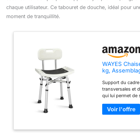
chaque utilisateur. Ce tabouret de douche, idéal pour un
moment de tranquillité.
WAYES Chaise 
kg, Assemblag
Hauteur pour
Support du cadre 
pour Baignoir
transversales et d
qui lui permet de 
personnes âgées, h
ce design compact
et baignoires, ce 
douche réglable : 
les personnes han
parfaite pour leur