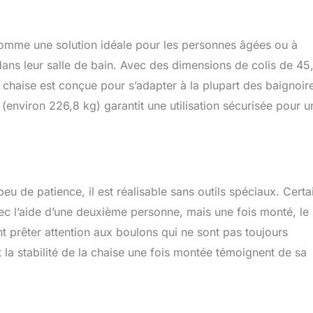
houc antidérapants offrent une prise sûre sur les surfaces
ne stabilité accrue. Le coussinet antidérapant en EVA est conçu
texturée, assurant la sécurité en empêchant efficacement le
mme une solution idéale pour les personnes âgées ou à
t la douche. 【Assemblage sans outil】 Il peut être facilement
emblé en quelques minutes, sans avoir à utiliser d'outils. Avec
 dans leur salle de bain. Avec des dimensions de colis de 45
 à la main, vous pouvez facilement l'ajuster à votre position
chaise est conçue pour s’adapter à la plupart des baignoir
environ 226,8 kg) garantit une utilisation sécurisée pour u
eu de patience, il est réalisable sans outils spéciaux. Certa
vec l’aide d’une deuxième personne, mais une fois monté, le
ent prêter attention aux boulons qui ne sont pas toujours
 la stabilité de la chaise une fois montée témoignent de sa