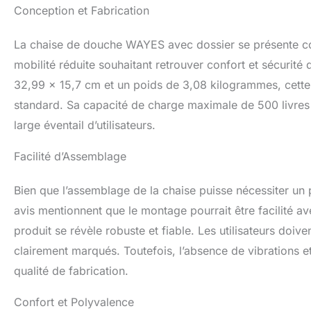
embouts en caoutc
Conception et Fabrication
lisses, offrant u
avec une surface 
La chaise de douche WAYES avec dossier se présente co
glissement pendan
et rapidement ass
mobilité réduite souhaitant retrouver confort et sécurité
une simple torsion
32,99 x 15,7 cm et un poids de 3,08 kilogrammes, cette 
préférée.
standard. Sa capacité de charge maximale de 500 livres (
large éventail d’utilisateurs.
Facilité d’Assemblage
Bien que l’assemblage de la chaise puisse nécessiter un p
avis mentionnent que le montage pourrait être facilité a
produit se révèle robuste et fiable. Les utilisateurs doiv
clairement marqués. Toutefois, l’absence de vibrations et
qualité de fabrication.
Confort et Polyvalence