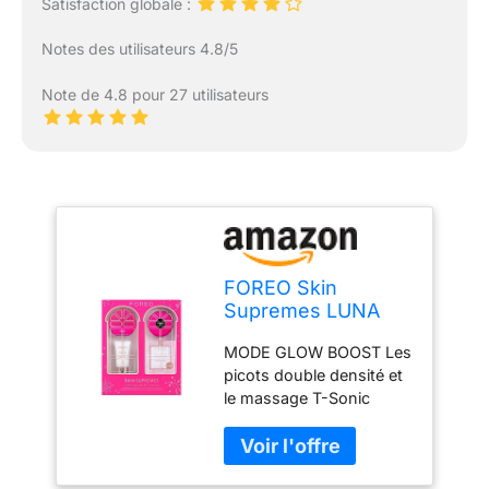
Satisfaction globale :
Notes des utilisateurs 4.8/5
Note de 4.8 pour 27 utilisateurs
FOREO Skin
Supremes LUNA
mini 3 & UFO mini 2
MODE GLOW BOOST Les
| Brosse nettoyante
picots double densité et
visage & Masque
le massage T-Sonic
LED coffret de
éliminent 99,5% des
soins de la peau |
impuretés tandis que le
Cadeau pour
soin du visage Glow
femme | Brosse