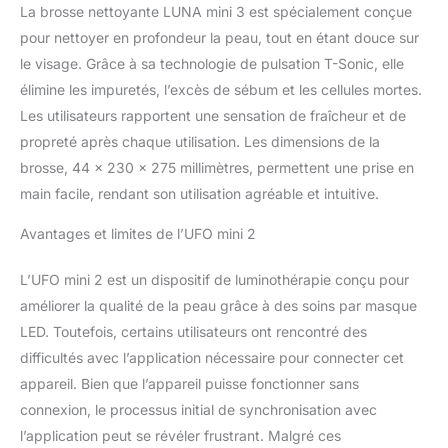
améliorer les soins de la
La brosse nettoyante LUNA mini 3 est spécialement conçue
peau et satisfaire tous
pour nettoyer en profondeur la peau, tout en étant douce sur
ses besoins sans effort à
le visage. Grâce à sa technologie de pulsation T-Sonic, elle
la maison. ABSORPTION
élimine les impuretés, l’excès de sébum et les cellules mortes.
AMÉLIORÉE Le massage
T-Sonic et le silicone
Les utilisateurs rapportent une sensation de fraîcheur et de
offrent une exfoliation
propreté après chaque utilisation. Les dimensions de la
parfaite pour préparer le
brosse, 44 x 230 x 275 millimètres, permettent une prise en
visage à une meilleure
main facile, rendant son utilisation agréable et intuitive.
absorption des actifs
nourrissants et anti-âge
Avantages et limites de l’UFO mini 2
pour plus d'efficacité.
POUR DE MEILLEURS
L’UFO mini 2 est un dispositif de luminothérapie conçu pour
RÉSULTATS Utilisez le
mode de nettoyage
améliorer la qualité de la peau grâce à des soins par masque
LUNA mini 3 avec le
LED. Toutefois, certains utilisateurs ont rencontré des
nettoyant micro-mousse
difficultés avec l’application nécessaire pour connecter cet
qui nettoie en
appareil. Bien que l’appareil puisse fonctionner sans
profondeur et appliquez
ensuite le masque Glow
connexion, le processus initial de synchronisation avec
Addict enrichi d'extraits
l’application peut se révéler frustrant. Malgré ces