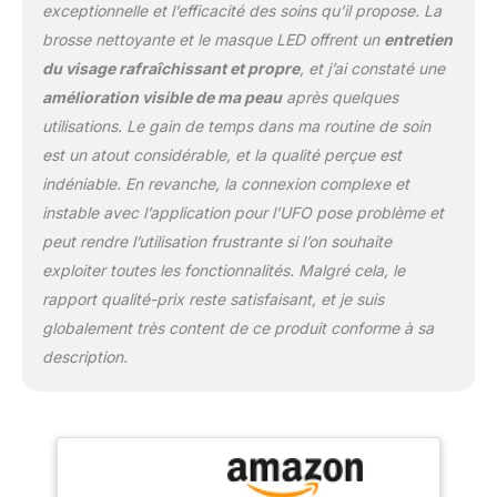
exceptionnelle et l’efficacité des soins qu’il propose. La
AMÉLIORÉE Le massage
brosse nettoyante et le masque LED offrent un
entretien
T-Sonic et le silicone
offrent une exfoliation
du visage rafraîchissant et propre
, et j’ai constaté une
parfaite pour préparer le
amélioration visible de ma peau
après quelques
visage à une meilleure
utilisations. Le gain de temps dans ma routine de soin
absorption des actifs
est un atout considérable, et la qualité perçue est
nourrissants et anti-âge
pour plus d'efficacité.
indéniable. En revanche, la connexion complexe et
POUR DE MEILLEURS
instable avec l’application pour l’UFO pose problème et
RÉSULTATS Utilisez le
peut rendre l’utilisation frustrante si l’on souhaite
mode de nettoyage
exploiter toutes les fonctionnalités. Malgré cela, le
LUNA mini 3 avec le
nettoyant micro-mousse
rapport qualité-prix reste satisfaisant, et je suis
qui nettoie en
globalement très content de ce produit conforme à sa
profondeur et appliquez
description.
ensuite le masque Glow
Addict enrichi d'extraits
de perles et vitamine E
pour un éclat naturel.