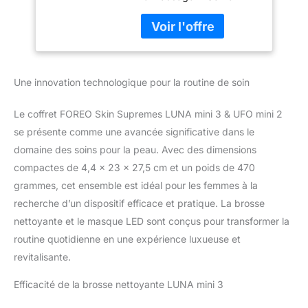
éliminent 99,5% des
soins de la peau |
impuretés tandis que le
Cadeau pour
soin du visage Glow
femme | Brosse
Boost offre un nettoyage
nettoyante
intense de 30sec pour
exfoliante et
Une innovation technologique pour la routine de soin
une peau impeccable.
luminothérapie
ABSORPTION
visage |
AMÉLIORÉE L'appareil de
Le coffret FOREO Skin Supremes LUNA mini 3 & UFO mini 2
massage breveté T-
se présente comme une avancée significative dans le
Sonic exfolie en douceur
domaine des soins pour la peau. Avec des dimensions
le visage et est conçu
compactes de 4,4 x 23 x 27,5 cm et un poids de 470
pour préparer et
améliorer l'absorption du
grammes, cet ensemble est idéal pour les femmes à la
masque UFO mini 2 pour
recherche d’un dispositif efficace et pratique. La brosse
une efficacité maximale.
nettoyante et le masque LED sont conçus pour transformer la
THÉRAPIE LED À
routine quotidienne en une expérience luxueuse et
SPECTRE COMPLET
UFO mini 2 est un
revitalisante.
masque puissant de
Efficacité de la brosse nettoyante LUNA mini 3
luminothérapie de niveau
pro à 8 couleurs pour