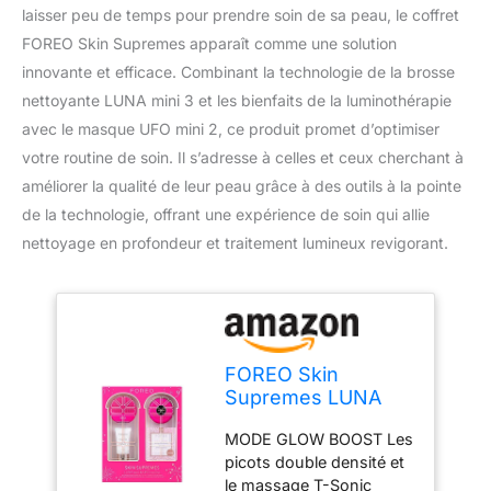
laisser peu de temps pour prendre soin de sa peau, le coffret
FOREO Skin Supremes apparaît comme une solution
innovante et efficace. Combinant la technologie de la brosse
nettoyante LUNA mini 3 et les bienfaits de la luminothérapie
avec le masque UFO mini 2, ce produit promet d’optimiser
votre routine de soin. Il s’adresse à celles et ceux cherchant à
améliorer la qualité de leur peau grâce à des outils à la pointe
de la technologie, offrant une expérience de soin qui allie
nettoyage en profondeur et traitement lumineux revigorant.
FOREO Skin
Supremes LUNA
mini 3 & UFO mini 2
MODE GLOW BOOST Les
| Brosse nettoyante
picots double densité et
visage & Masque
le massage T-Sonic
LED coffret de