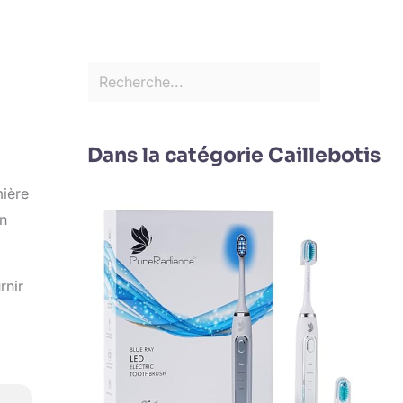
Dans la catégorie Caillebotis
mière
on
rnir