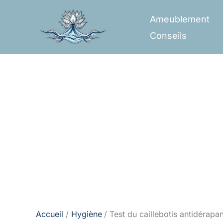
Aller
Ameublement
au
Conseils
contenu
Accueil
Hygiène
Test du caillebotis antidérap