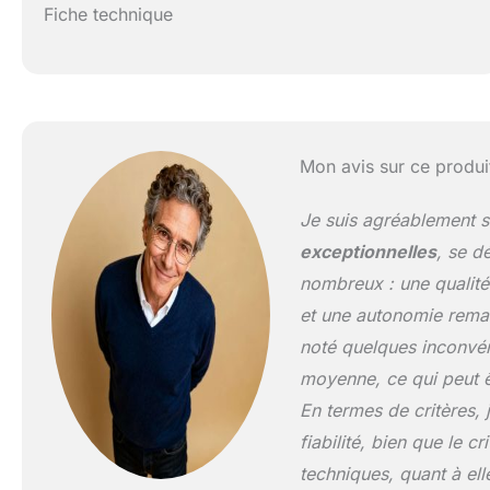
Fiche technique
Mon avis sur ce produi
Je suis agréablement s
exceptionnelles
, se d
nombreux : une qualité
et une autonomie remarq
noté quelques inconvé
moyenne, ce qui peut êt
En termes de critères, 
fiabilité, bien que le cr
techniques, quant à ell