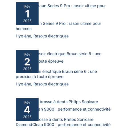
résistance et son design. Chaque détail est pensé pour offrir
durabilité, sécurité et confort dans votre salle de bain.
Fév
1
2025
Test du Braun Series 9 Pro : rasoir ultime pour
hommes
Hygiène
,
Rasoirs électriques
Fév
2
2025
Test du rasoir électrique Braun série 6 : une
précision à toute épreuve
Hygiène
,
Rasoirs électriques
Fév
4
2025
Test de la brosse à dents Philips Sonicare
DiamondClean 9000 : performance et connectivité