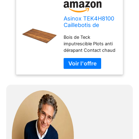
Asinox TEK4H8100
Caillebotis de
Douche, Bois en
Bois de Teck
Teck, Enroulable,
imputrescible Plots anti
86 x 66 x 2,5 cm
dérapant Contact chaud
et agréable Dimension:
66x86cm Peut s'utiliser
en extérieur