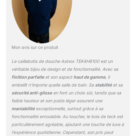
Mon avis sur ce produit
Le caillebotis de douche Asinox TEK4H8100 est un
véritable bijou de design et de fonctionnalité. Avec sa
finition parfaite
et son aspect
haut de gamme
, il
embellit n’importe quelle salle de bain. Sa
stabilité
et sa
sécurité anti-glisse
en font un choix sûr, tandis que sa
faible hauteur et son poids léger assurent une
maniabilité
exceptionnelle, surtout grâce à sa
fonctionnalité enroulable. Au toucher, le bois de teck est
particulièrement agréable, ajoutant une touche de luxe à
l’expérience quotidienne. Cependant, son prix peut