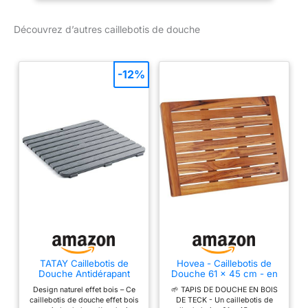
Découvrez d’autres caillebotis de douche
-12%
TATAY Caillebotis de
Hovea - Caillebotis de
Douche Antidérapant
Douche 61 x 45 cm - en
Effet Bois, 55 x 55 cm
Bois de Teck - Résistant
Design naturel effet bois – Ce
🌱 TAPIS DE DOUCHE EN BOIS
à l’Humidité, Anti-
caillebotis de douche effet bois
DE TECK - Un caillebotis de
Moisissures - Tapis de