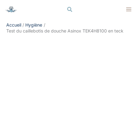
Aller
Rechercher
Rechercher
au
contenu
Accueil
Hygiène
Test du caillebotis de douche Asinox TEK4H8100 en teck