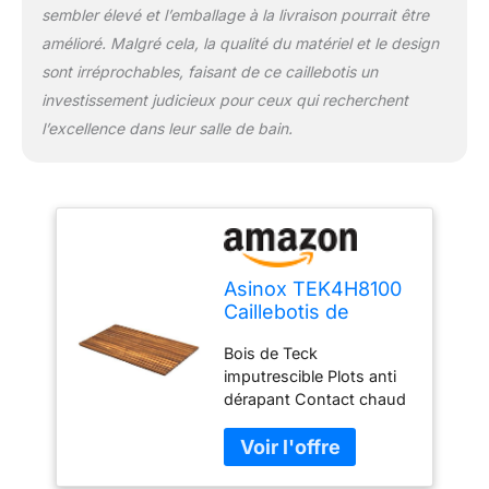
sembler élevé et l’emballage à la livraison pourrait être
amélioré. Malgré cela, la qualité du matériel et le design
sont irréprochables, faisant de ce caillebotis un
investissement judicieux pour ceux qui recherchent
l’excellence dans leur salle de bain.
Asinox TEK4H8100
Caillebotis de
Douche, Bois en
Bois de Teck
Teck, Enroulable,
imputrescible Plots anti
86 x 66 x 2,5 cm
dérapant Contact chaud
et agréable Dimension:
66x86cm Peut s'utiliser
en extérieur