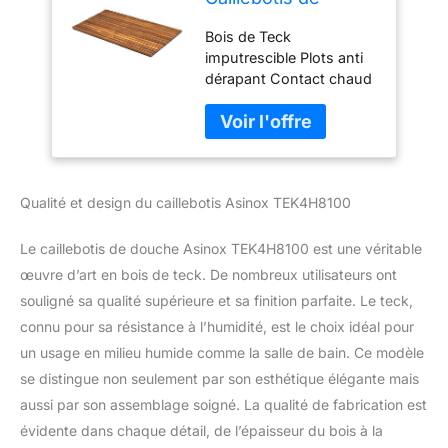
Douche, Bois en
Bois de Teck
Teck, Enroulable,
imputrescible Plots anti
86 x 66 x 2,5 cm
dérapant Contact chaud
et agréable Dimension:
66x86cm Peut s'utiliser
en extérieur
Qualité et design du caillebotis Asinox TEK4H8100
Le caillebotis de douche Asinox TEK4H8100 est une véritable
œuvre d’art en bois de teck. De nombreux utilisateurs ont
souligné sa qualité supérieure et sa finition parfaite. Le teck,
connu pour sa résistance à l’humidité, est le choix idéal pour
un usage en milieu humide comme la salle de bain. Ce modèle
se distingue non seulement par son esthétique élégante mais
aussi par son assemblage soigné. La qualité de fabrication est
évidente dans chaque détail, de l’épaisseur du bois à la