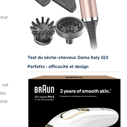
pour
Test du sèche-cheveux Gama Italy iQ3
Perfetto : efficacité et design
 cet
les
omme