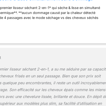
Frisottis, Plus de Brillance. Tous Types de Cheveux
e premier lisseur séchant 2-en-1* qui sèche & lisse en simultané
rmique**. **aucun dommage causé par la chaleur détecté
 de 4 passages avec le mode séchage vs des cheveux séchés
de séchage : flux d’air à 150°C, plaques chauffantes à 120°C.
us brillants****. ***test consommateur, 142 femmes, juin 2021.
 cheveux secs uniquement : l’air se coupe, la température des
 à 185°C. 48h de douceur incomparable***. ***test
2 femmes, juin 2021. Jusqu'à 42% de résistance en plus à
é dans un environnement avec une humidité élevée avec le mode
heveux séchés avec ghd helios, une brosse et ghd platinum+.
t
 faible : pour une expérience de coiffage agréable et raffinée
onomie d'énergie****. ****vs des cheveux séchés
fonction de l'utilisation par le consommateur.
mier lisseur séchant 2-en-1, a su me séduire par sa capacit
cheveux frisés en un seul passage. Bien que son prix soit
s quelque peu encombrantes, il reste un outil incroyableme
yage. Son efficacité sur les cheveux épais comme les miens
sors avec une chevelure lissée, brillante et douce. En dépit d
périeur aux modèles plus slim, sa facilité d’utilisation en