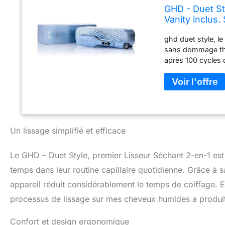
GHD - Duet St
Vanity inclu
Thermique ni 
ghd duet style, l
sans dommage the
après 100 cycles
naturellement. Mo
Des Cheveux 2x pl
Mode Shine Shot –
plaques augmente
consommateur, 14
l'humidité mesur
Un lissage simplifié et efficace
séchage vs des c
Niveau sonore plus
Le GHD – Duet Style, premier Lisseur Séchant 2-en-1 est 
Jusqu'à 45% d'éc
naturellement, en 
temps dans leur routine capillaire quotidienne. Grâce à s
appareil réduit considérablement le temps de coiffage. En
processus de lissage sur mes cheveux humides a produit 
Confort et design ergonomique