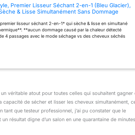
yle, Premier Lisseur Séchant 2-en-1 (Bleu Glacier),
s. Sèche & Lisse Simultanément Sans Dommage
Frisottis, Plus de Brillance. Tous Types de Cheveux
e premier lisseur séchant 2-en-1* qui sèche & lisse en simultané
rmique**. **aucun dommage causé par la chaleur détecté
 de 4 passages avec le mode séchage vs des cheveux séchés
de séchage : flux d’air à 150°C, plaques chauffantes à 120°C.
us brillants****. ***test consommateur, 142 femmes, juin 2021.
 cheveux secs uniquement : l’air se coupe, la température des
 à 185°C. 48h de douceur incomparable***. ***test
2 femmes, juin 2021. Jusqu'à 42% de résistance en plus à
é dans un environnement avec une humidité élevée avec le mode
heveux séchés avec ghd helios, une brosse et ghd platinum+.
 faible : pour une expérience de coiffage agréable et raffinée
un véritable atout pour toutes celles qui souhaitent gagner
onomie d'énergie****. ****vs des cheveux séchés
fonction de l'utilisation par le consommateur.
a capacité de sécher et lisser les cheveux simultanément, c
 tant que testeur professionnel, j’ai pu constater que le
un résultat digne d’un salon en une quarantaine de minutes