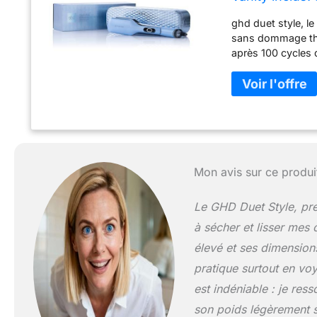
Thermique ni 
ghd duet style, l
sans dommage the
après 100 cycles
naturellement. Mo
Des Cheveux 2x pl
Mode Shine Shot –
plaques augmente
consommateur, 14
l'humidité mesur
séchage vs des c
Mon avis sur ce produi
Niveau sonore plus
Jusqu'à 45% d'éc
naturellement, en 
Le GHD Duet Style, pre
à sécher et lisser mes 
élevé et ses dimension
pratique surtout en vo
est indéniable : je res
son poids légèrement su