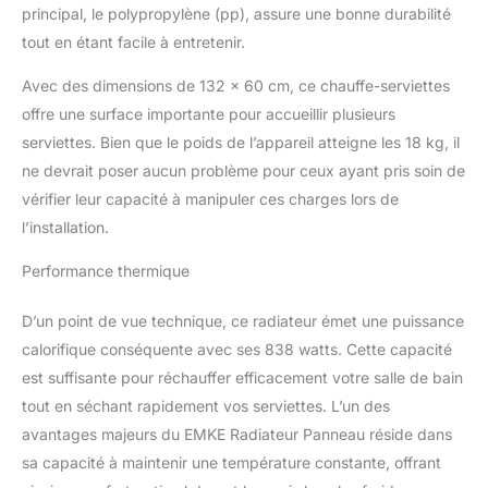
G1/2", pas: 50 mm.
principal, le polypropylène (pp), assure une bonne durabilité
Matériaux de haute
tout en étant facile à entretenir.
qualité et finition soignée
: Conçu en acier de
Avec des dimensions de 132 x 60 cm, ce chauffe-serviettes
première qualité et
offre une surface importante pour accueillir plusieurs
assemblé avec une
serviettes. Bien que le poids de l’appareil atteigne les 18 kg, il
technique de soudure
ne devrait poser aucun problème pour ceux ayant pris soin de
intégrale, ce radiateur est
robuste et durable,
vérifier leur capacité à manipuler ces charges lors de
assurant une excellente
l’installation.
conduction thermique.
Son revêtement le
Performance thermique
protège contre la
corrosion et les fuites
D’un point de vue technique, ce radiateur émet une puissance
d'eau, ce qui le rend
calorifique conséquente avec ses 838 watts. Cette capacité
particulièrement adapté
est suffisante pour réchauffer efficacement votre salle de bain
aux environnements
humides comme la salle
tout en séchant rapidement vos serviettes. L’un des
de bain. Gain de place:
avantages majeurs du EMKE Radiateur Panneau réside dans
placer le sèche-
sa capacité à maintenir une température constante, offrant
serviettes sur le mur peut