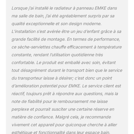
assurant une excellente
conduction thermique.
Lorsque j’ai installé le radiateur à panneau EMKE dans
Son revêtement le
ma salle de bain, j’ai été agréablement surpris par sa
protège contre la
qualité exceptionnelle et son design moderne.
corrosion et les fuites
L’installation s’est avérée être un jeu d’enfant grâce à sa
d'eau, ce qui le rend
particulièrement adapté
grande facilité de montage. En termes de performance,
aux environnements
ce sèche-serviettes chauffe efficacement à température
humides comme la salle
constante, rendant l’utilisation quotidienne très
de bain. Gain de place:
confortable. Le produit est emballé avec soin, évitant
placer le sèche-
serviettes sur le mur peut
tout désagrément durant le transport bien que le service
économiser beaucoup
du transporteur laisse à désirer; c’est donc un point
d'espace, la distance du
d’amélioration potentiel pour EMKE. Le service client est
mur (du mur au bord
réactif, toujours prêt à répondre aux questions, mais la
extérieur du radiateur):
99-115 mm. Emballage
note de fiabilité pour le remboursement me laisse
sécuritaire: Chaque
perplexe et pourrait susciter une certaine réserve en
sèche-serviettes est
matière de confiance. Malgré cela, je recommande
emballé dans une boîte
vivement cet appareil pour quiconque cherche à allier
en carton renforcé de
haute qualité. Les sèche-
esthétique et fonctionnalité dans leur espace bain.