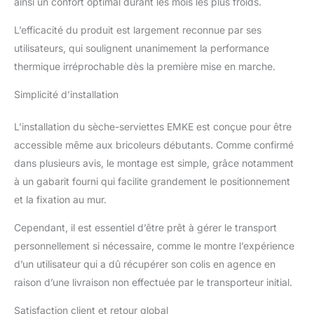
ainsi un confort optimal durant les mois les plus froids.
économiser beaucoup
d'espace, la distance du
L’efficacité du produit est largement reconnue par ses
mur (du mur au bord
extérieur du radiateur):
utilisateurs, qui soulignent unanimement la performance
99-115 mm. Emballage
thermique irréprochable dès la première mise en marche.
sécuritaire: Chaque
sèche-serviettes est
Simplicité d’installation
emballé dans une boîte
en carton renforcé de
L’installation du sèche-serviettes EMKE est conçue pour être
haute qualité. Les sèche-
accessible même aux bricoleurs débutants. Comme confirmé
serviettes peuvent être
dans plusieurs avis, le montage est simple, grâce notamment
expédiés en France
métropolitaine (pas dans
à un gabarit fourni qui facilite grandement le positionnement
les îles).
et la fixation au mur.
Cependant, il est essentiel d’être prêt à gérer le transport
personnellement si nécessaire, comme le montre l’expérience
d’un utilisateur qui a dû récupérer son colis en agence en
raison d’une livraison non effectuée par le transporteur initial.
Satisfaction client et retour global