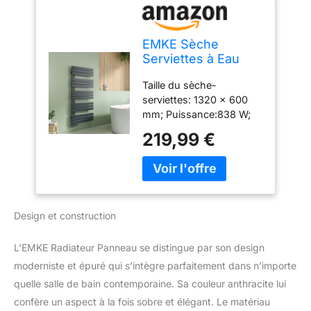
EMKE Sèche
Serviettes à Eau
Chaude 838 W, 132
Taille du sèche-
x 60 cm, Anthracite
serviettes: 1320 x 600
mm; Puissance:838 W;
Domaine d'application: 8
219,99 €
㎡; Type d'énergie: eau
chaude. (Note : Veuillez
noter que ce porte-
serviettes ne comprend
pas de valve, qui doit
Design et construction
être achetée
séparément.) Méthode
de connexion: les sèche-
L’EMKE Radiateur Panneau se distingue par son design
serviettes peuvent être
moderniste et épuré qui s’intègre parfaitement dans n’importe
installées à l'envers et
quelle salle de bain contemporaine. Sa couleur anthracite lui
connectées sur le côté
confère un aspect à la fois sobre et élégant. Le matériau
gauche ou droit. Filetage: