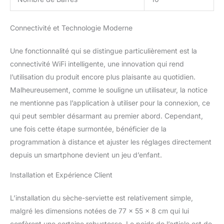
Bluetooth, puis ouvrez
l'application mobile,
ajoutez des appareils et
Connectivité et Technologie Moderne
allumez ou éteignez le
sèche-serviettes depuis
Une fonctionnalité qui se distingue particulièrement est la
n'importe où dans le
connectivité WiFi intelligente, une innovation qui rend
monde via votre
téléphone 【Économie
l’utilisation du produit encore plus plaisante au quotidien.
d'énergie à économie
Malheureusement, comme le souligne un utilisateur, la notice
d'énergie】Chauffage
ne mentionne pas l’application à utiliser pour la connexion, ce
électrique L'utilisation de
qui peut sembler désarmant au premier abord. Cependant,
la technologie de
chauffage en fibre de
une fois cette étape surmontée, bénéficier de la
carbone, chauffant
programmation à distance et ajuster les réglages directement
uniformément et
depuis un smartphone devient un jeu d’enfant.
rapidement, permet
d'économiser environ 30
Installation et Expérience Client
% d'énergie par rapport à
la méthode traditionnelle
L’installation du sèche-serviette est relativement simple,
de chauffage par
malgré les dimensions notées de 77 x 55 x 8 cm qui lui
injection d'eau. Chauffe-
serviettes La puissance
confèrent une certaine robustesse. Le poids de l’article est de