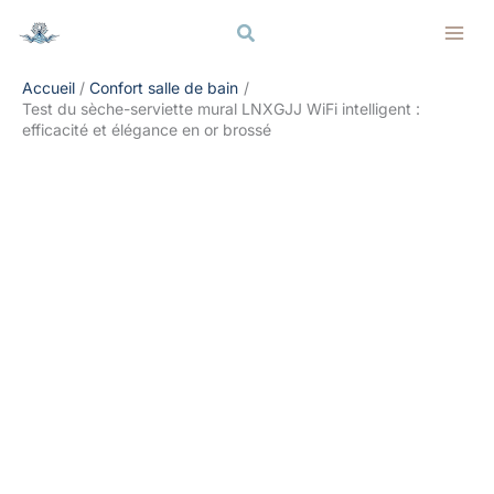
Aller
Rechercher
Rechercher
au
contenu
Accueil
Confort salle de bain
Test du sèche-serviette mural LNXGJJ WiFi intelligent :
efficacité et élégance en or brossé