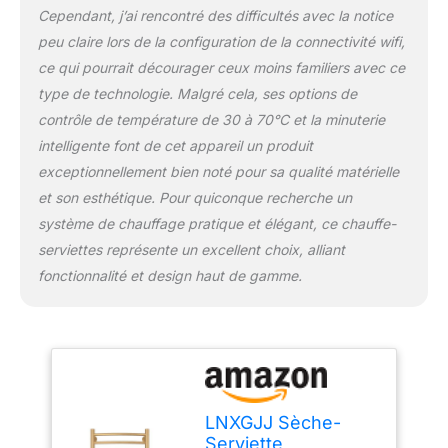
Cependant, j’ai rencontré des difficultés avec la notice
supérieure, une
ouverture précise du
peu claire lors de la configuration de la connectivité wifi,
moule, un épissage sans
ce qui pourrait décourager ceux moins familiers avec ce
couture et rejette l'état
type de technologie. Malgré cela, ses options de
laid créé par le soudage
contrôle de température de 30 à 70°C et la minuterie
【Contrôle WIFI
Intelligent】Connectez le
intelligente font de cet appareil un produit
téléphone mobile au
exceptionnellement bien noté pour sa qualité matérielle
WiFi, activez le
et son esthétique. Pour quiconque recherche un
Bluetooth, puis ouvrez
système de chauffage pratique et élégant, ce chauffe-
l'application mobile,
ajoutez des appareils et
serviettes représente un excellent choix, alliant
allumez ou éteignez le
fonctionnalité et design haut de gamme.
sèche-serviettes depuis
n'importe où dans le
monde via votre
téléphone 【Économie
d'énergie à économie
d'énergie】Chauffage
électrique L'utilisation de
LNXGJJ Sèche-
la technologie de
Serviette