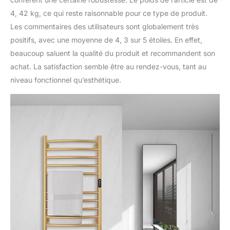
est de seulement 135 W,
4, 42 kg, ce qui reste raisonnable pour ce type de produit.
économie d'énergie et
Les commentaires des utilisateurs sont globalement très
performances élevées
positifs, avec une moyenne de 4, 3 sur 5 étoiles. En effet,
【Sèche-Serviettes
Chauffant
beaucoup saluent la qualité du produit et recommandent son
Multifonction】La
achat. La satisfaction semble être au rendez-vous, tant au
disposition unique de 10
niveau fonctionnel qu’esthétique.
barres maximise
l'efficacité de l'espace.
Que ce soit dans un spa,
une piscine ou une salle
de bain familiale, il offre
une solution de
chauffage idéale,
pouvant accueillir plus de
serviettes tout en
économisant de
l'espace. Si vous avez
des questions, n'hésitez
pas à nous contacter,
nous vous répondrons