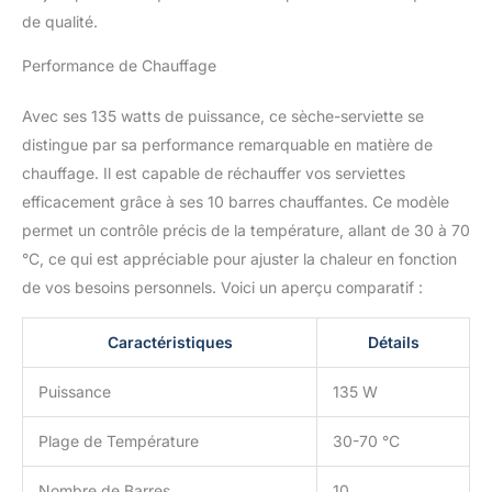
pour allumer/éteindre
de qualité.
facilement 【Haute
Qualité】Le chauffe-
Performance de Chauffage
serviettes est fabriqué en
acier inoxydable 304
Avec ses 135 watts de puissance, ce sèche-serviette se
durable avec une finition
distingue par sa performance remarquable en matière de
brossée et facile à
nettoyer. Notre équipe de
chauffage. Il est capable de réchauffer vos serviettes
professionnels recherche
efficacement grâce à ses 10 barres chauffantes. Ce modèle
une qualité élevée, mais
permet un contrôle précis de la température, allant de 30 à 70
recherche également une
°C, ce qui est appréciable pour ajuster la chaleur en fonction
apparence esthétique
supérieure, une
de vos besoins personnels. Voici un aperçu comparatif :
ouverture précise du
moule, un épissage sans
Caractéristiques
Détails
couture et rejette l'état
laid créé par le soudage
Puissance
135 W
【Contrôle WIFI
Intelligent】Connectez le
Plage de Température
30-70 °C
téléphone mobile au
WiFi, activez le
Nombre de Barres
10