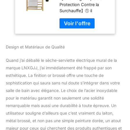
Protection Contre la
450x720mm WiFi
Surchauffe】① il
chauffera en 5 minutes
et atteindra la
température optimale de
(50-60 ℃) en 20
minutes. Fonction de
Design et Matériaux de Qualité
protection contre la
surchauffe intégrée, qui
ne surchauffera pas la
Quand j’ai déballé le sèche-serviette électrique mural de la
tige chauffante et ne
marque LNXGJJ, j’ai immédiatement été frappé par son
vous brûlera pas ou ne
esthétique. La finition or brossé offre une touche de
fera pas brûler la
sophistication qui saura sans nul doute s’intégrer dans votre
serviette. ②1 à 9 heures
de synchronisation, la
salle de bain avec élégance. Le choix de l’acier inoxydable
durée peut être sous
pour le matériau garantit non seulement une solidité
votre contrôle
remarquable mais aussi une durabilité à toute épreuve. Un
d'utilisation, Vous
utilisateur souligne d’ailleurs que c’est vraiment du laiton,
pouvez appuyer et
maintenir l'interrupteur
métal brossé, et non pas une simple peinture dorée, un atout
pendant 3 secondes
majeur pour ceux qui cherchent des produits authentiques et