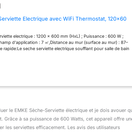
rviette Electrique avec WiFi Thermostat, 120x60
erviette electrique : 1200 x 600 mm (HxL) ; Puissance : 600 W ;
hamp d'application : 7 ㎡,Distance au mur (surface au mur) : 87–
rapide:Le seche serviette electrique soufflant pour salle de bain
de tuyaux courbés, augmentant la surface de contact avec les
permet de sécher vos serviettes plus efficacement et de les
lement chaudes plus longtemps. En même temps, le chauffe
e température ambiante agréable et vous aide à économiser sur
ffage. Utilisation simple et pratique:Ce sèche-serviettes
le à distance via l’appli Tuya/Smart Life ou à la voix avec
exa. Il adapte la température de la pièce (7–30 °C) et vous
mer vos horaires sur 24 h/7 j. Choisissez facilement entre 4
 Éco, Boost ou Hors-gel. La fonction mémoire garde vos réglages
valuer le EMKE Sèche-Serviette électrique et je dois avouer q
rouillage enfant assure une utilisation en toute sécurité.
ériaux durables:Fabriqué en acier résistant et traité avec une
it. Grâce à sa puissance de 600 Watts, cet appareil offre un
age précise, ce sèche serviette offre une stabilité et une
r les serviettes efficacement. Les avis des utilisateurs
onnelles. Sèche serviette électrique Le revêtement garantit une