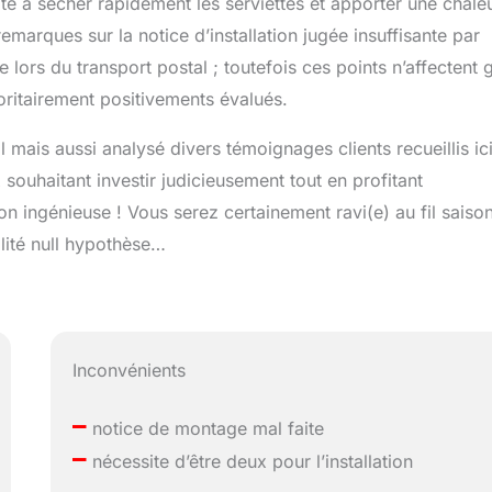
é à sécher rapidement les serviettes et apporter une chale
remarques sur la notice d’installation jugée insuffisante par
 lors du transport postal ; toutefois ces points n’affectent 
oritairement positivements évalués.
 mais aussi analysé divers témoignages clients recueillis ic
ouhaitant investir judicieusement tout en profitant
n ingénieuse ! Vous serez certainement ravi(e) au fil saiso
lité null hypothèse…
Inconvénients
–
notice de montage mal faite
–
nécessite d’être deux pour l’installation