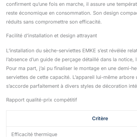
excellente conduct
confirment qu’une fois en marche, il assure une températ
assurant une utili
reste économique en consommation. Son design compact 
de bain est livré 
réduits sans compromettre son efficacité.
ce qui rend l'insta
thermostat, de bra
Facilité d’installation et design attrayant
l'emploi.L’installa
rétablie qu’après 
L’installation du sèche-serviettes EMKE s’est révélée rel
l’absence d’un guide de perçage détaillé dans la notice,
Pour ma part, j’ai pu finaliser le montage en une demi-he
serviettes de cette capacité. L’appareil lui-même arbore
s’accorde parfaitement à divers styles de décoration inté
Rapport qualité-prix compétitif
Critère
Efficacité thermique