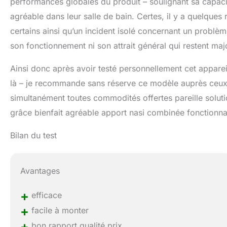
performances globales du produit – soulignant sa capacit
agréable dans leur salle de bain. Certes, il y a quelques 
certains ainsi qu’un incident isolé concernant un problème
son fonctionnement ni son attrait général qui restent maj
Ainsi donc après avoir testé personnellement cet appareil
là – je recommande sans réserve ce modèle auprès ceux s
simultanément toutes commodités offertes pareille solutio
grâce bienfait agréable apport nasi combinée fonctionna
Bilan du test
Avantages
+
efficace
+
facile à monter
+
bon rapport qualité prix