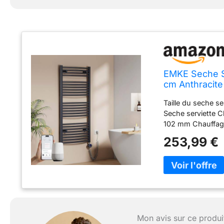
EMKE Seche Se
cm Anthracite
Taille du seche s
Seche serviette C
102 mm Chauffage 
EMKE est équipé 
253,99 €
serviettes. Cela 
maintenir agréab
serviette crée un
vos coûts de chau
connecté se contrô
Google Home et Al
permet de program
Mon avis sur ce produi
modes : Confort,