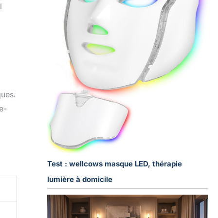
l
ques.
e-
Test : wellcows masque LED, thérapie
lumière à domicile