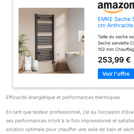
EMKE Seche Se
cm Anthracite
Taille du seche s
Seche serviette C
102 mm Chauffage 
EMKE est équipé 
253,99 €
serviettes. Cela 
maintenir agréab
serviette crée un
vos coûts de chau
connecté se contrô
Google Home et Al
Efficacité énergétique et performances thermiques
permet de program
modes : Confort,
En tant que testeur professionnel, j’ai eu l’occasion d’é
préférés et le ver
Fabrication et mat
ses performances m’ont à la fois impressionné et satisfa
technique de soud
solution optimale pour chauffer une salle de bain et séche
durabilité excepti