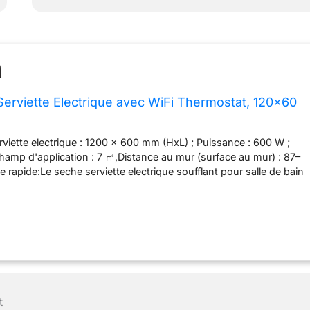
rviette Electrique avec WiFi Thermostat, 120x60
erviette electrique : 1200 x 600 mm (HxL) ; Puissance : 600 W ;
hamp d'application : 7 ㎡,Distance au mur (surface au mur) : 87–
rapide:Le seche serviette electrique soufflant pour salle de bain
de tuyaux courbés, augmentant la surface de contact avec les
permet de sécher vos serviettes plus efficacement et de les
lement chaudes plus longtemps. En même temps, le chauffe
e température ambiante agréable et vous aide à économiser sur
ffage. Utilisation simple et pratique:Ce sèche-serviettes
le à distance via l’appli Tuya/Smart Life ou à la voix avec
exa. Il adapte la température de la pièce (7–30 °C) et vous
mer vos horaires sur 24 h/7 j. Choisissez facilement entre 4
t
 Éco, Boost ou Hors-gel. La fonction mémoire garde vos réglages