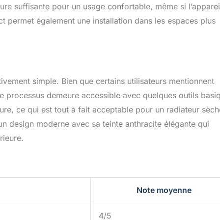
ivité thermique et une protection fiable contre la corrosion,
ure suffisante pour un usage confortable, même si l’apparei
sation à long terme. Installation facile:Ce chauffe serviette salle
permet également une installation dans les espaces plus
avec des éléments chauffants préinstallés et un antigel pré-rempli,
llation particulièrement simple. Il vous suffit de fixer le
ncher l'appareil et le Porte-serviettes chauffant est prêt à
tion doit être réalisée hors tension, et l’alimentation ne peut être
confirmation de l’achèvement de l’installation.
ativement simple. Bien que certains utilisateurs mentionnent
 le processus demeure accessible avec quelques outils basi
ure, ce qui est tout à fait acceptable pour un radiateur sèch
 un design moderne avec sa teinte anthracite élégante qui
rieure.
Note moyenne
4/5