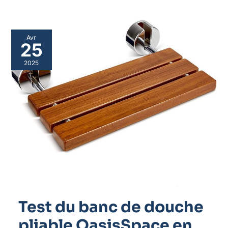
Avr
25
2025
Test du banc de douche
pliable OasisSpace en