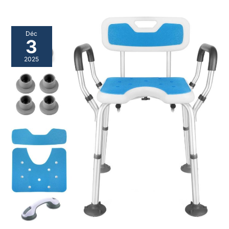
Déc
3
2025