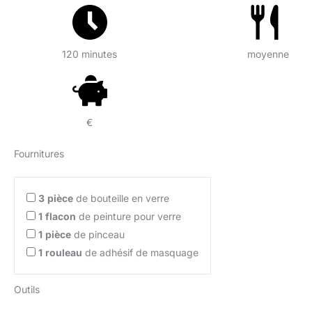
120 minutes
moyenne
€
Fournitures
3
pièce
de bouteille en verre
1
flacon
de peinture pour verre
1
pièce
de pinceau
1
rouleau
de adhésif de masquage
Outils