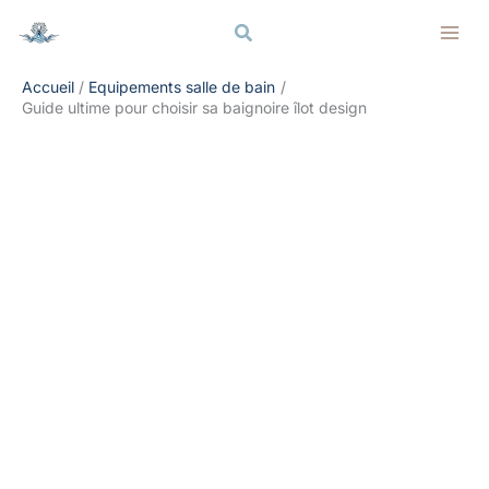
Aller
Rechercher
Rechercher
au
contenu
Accueil
Equipements salle de bain
Guide ultime pour choisir sa baignoire îlot design