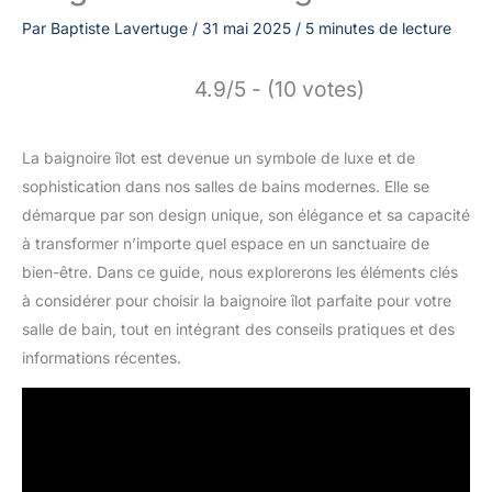
Par
Baptiste Lavertuge
/
31 mai 2025
/
5 minutes de lecture
4.9/5 - (10 votes)
La baignoire îlot est devenue un symbole de luxe et de
sophistication dans nos salles de bains modernes. Elle se
démarque par son design unique, son élégance et sa capacité
à transformer n’importe quel espace en un sanctuaire de
bien-être. Dans ce guide, nous explorerons les éléments clés
à considérer pour choisir la baignoire îlot parfaite pour votre
salle de bain, tout en intégrant des conseils pratiques et des
informations récentes.