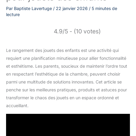
Par
Baptiste Lavertuge
/
22 janvier 2026
/
5 minutes de
lecture
4.9/5 - (10 votes)
Le rangement des jouets des enfants est une activité qui
requiert une planification minutieuse pour allier fonctionnalité
et esthétisme. Les parents, soucieux de maintenir l’ordre tout
en respectant l’esthétique de la chambre, peuvent choisir
parmi une multitude de solutions innovantes. Cet article se
penche sur les meilleures pratiques, produits et astuces pour
transformer le chaos des jouets en un espace ordonné et
accueillant.