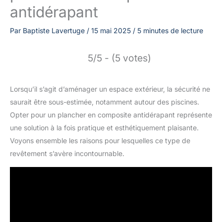
antidérapant
Par
Baptiste Lavertuge
/
15 mai 2025
/
5 minutes de lecture
5/5 - (5 votes)
Lorsqu’il s’agit d’aménager un espace extérieur, la sécurité ne
saurait être sous-estimée, notamment autour des piscines.
Opter pour un plancher en composite antidérapant représente
une solution à la fois pratique et esthétiquement plaisante.
Voyons ensemble les raisons pour lesquelles ce type de
revêtement s’avère incontournable.