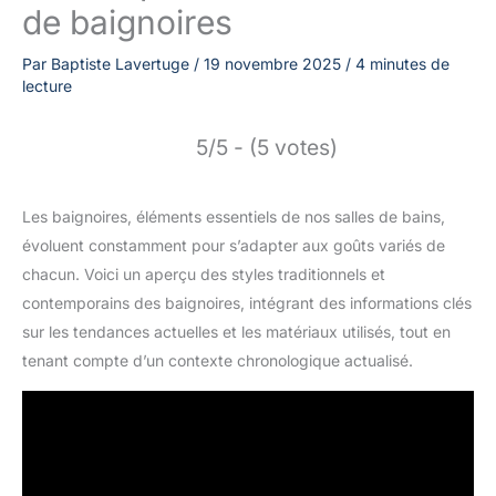
de baignoires
Par
Baptiste Lavertuge
/
19 novembre 2025
/
4 minutes de
lecture
5/5 - (5 votes)
Les baignoires, éléments essentiels de nos salles de bains,
évoluent constamment pour s’adapter aux goûts variés de
chacun. Voici un aperçu des styles traditionnels et
contemporains des baignoires, intégrant des informations clés
sur les tendances actuelles et les matériaux utilisés, tout en
tenant compte d’un contexte chronologique actualisé.