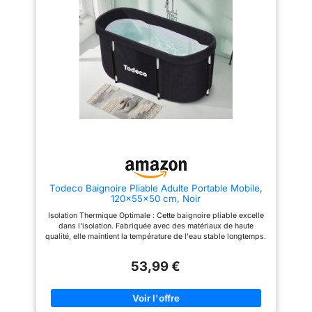
travaille avec plusieurs grandes
enseignes nationales, en
France, en Italie, en Espagne et
poursuit son développement sur
l’Europe. Les baignoires sont
stockées dans 4 dépôts sur des
points géographiques
stratégiques afin d’assurer une
livraison la plus proche et la
plus rapide. Votre commande
est expédiée partout en Europe
avec un SAV a votre disposition
pour vous dépanner au
téléphone et pour vous faire
parvenir des pièces de
rechanges rapidement. Normes
CE labellisés par plusieurs
entreprises françaises.
Todeco Baignoire Pliable Adulte Portable Mobile,
120×55×50 cm, Noir
Isolation Thermique Optimale : Cette baignoire pliable excelle
dans l'isolation. Fabriquée avec des matériaux de haute
qualité, elle maintient la température de l'eau stable longtemps.
Sa couche extérieure durable et imperméable, doublée d'une
couche intérieure douce et d'une surcouche super-isolée,
53,99 €
conserve jusqu'à 85% de la température pendant trois heures.
Idéale pour des bains chauds relaxants ou des bains froids
revigorants. Support Ultra-Robuste : Notre baignoire pliable à
cadre métallique est le choix parfait pour une stabilité et un
soutien accrus. Contrairement aux modèles en plastique, elle