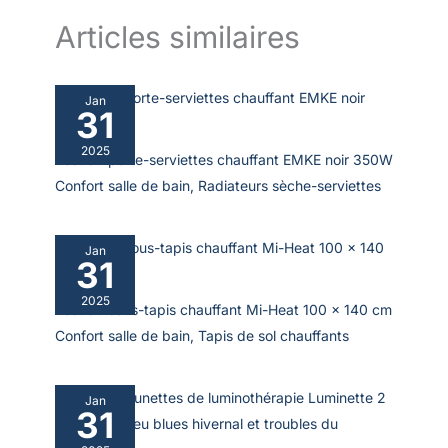
Articles similaires
Jan
31
2025
Test du porte-serviettes chauffant EMKE noir 350W
Confort salle de bain
,
Radiateurs sèche-serviettes
Jan
31
2025
Test du sous-tapis chauffant Mi-Heat 100 x 140 cm
Confort salle de bain
,
Tapis de sol chauffants
Jan
31