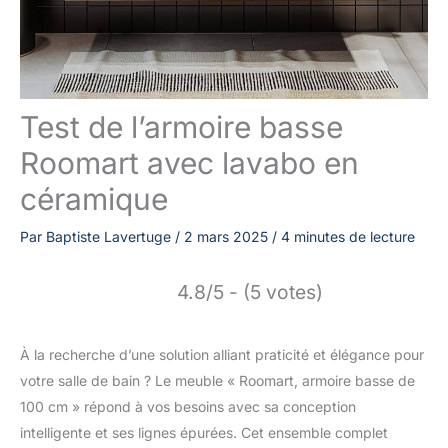
Test de l’armoire basse
Roomart avec lavabo en
céramique
Par
Baptiste Lavertuge
/
2 mars 2025
/
4 minutes de lecture
4.8/5 - (5 votes)
À la recherche d’une solution alliant praticité et élégance pour
votre salle de bain ? Le meuble « Roomart, armoire basse de
100 cm » répond à vos besoins avec sa conception
intelligente et ses lignes épurées. Cet ensemble complet