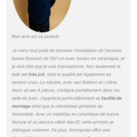
https://www.youtube.com/watch?
v=MrwnMUnTGCg&list=PL9-
1yivQP07suJzep4j1LZgZtUGSkBNS0&index=
2
Mon avis sur ce produit
Je viens tout juste de terminer l’installation de l’armoire
basse Roomart de 100 cm avec lavabo en céramique, et
je dois dire que je suis impressionné. Non seulement le
look est
très joli
, mais la qualité est également au
rendez-vous. Le meuble, avec ses finitions en chêne
blanc et ses 4 pièces, s’intègre parfaitement dans ma
salle de bain. J’apprécie particulièrement sa
facilité de
montage
ainsi que la robustesse générale de
l’ensemble. Avec un matériau en céramique de bonne
facture et un service client réactif, cette armoire se
distingue vraiment. De plus, l’entreprise offre une