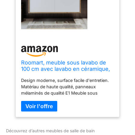
Roomart, meuble sous lavabo de
100 cm avec lavabo en céramique,
ensemble de meubles de salle de
Design moderne, surface facile d'entretien.
bain, Atlantic, ensemble de 4
Matériau de haute qualité, panneaux
pièces pour salle de bain, lavabo en
mélaminés de qualité E1 Meuble sous
céramique, armoire à miroir,
vasque, 2 portes à fermeture amortie,
armoire
dimensions : 45 x 100 x 45 cm Armoire
haute suspendue, 2 portes à fermeture
amortie, 3 étagères, 4 compartiments,
espace de rangement optimal, hauteur : 130
Découvrez d’autres meubles de salle de bain
x 35 x 30 cm Armoire à miroir, 2 portes à