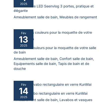
l'utilisation, nous nous
2025
Test : armoire LED Seenvlog 3 portes, pratique et
engageons à vous apporter
notre aide
élégante
Ameublement salle de bain
,
Meubles de rangement
Fév
13
2025
Meilleures couleurs pour la moquette de votre salle
de bain
Ameublement salle de bain
,
Confort salle de bain
,
Equipements salle de bain
,
Tapis de bain et de
douche
Fév
14
Test du lavabo rectangulaire en verre KunMai
2025
Ameublement salle de bain
,
Lavabos et vasques