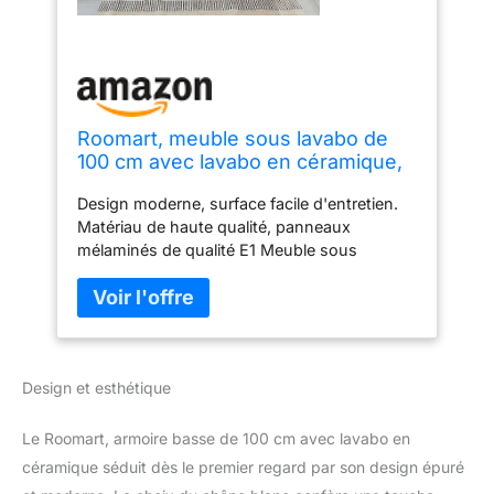
Roomart, meuble sous lavabo de
100 cm avec lavabo en céramique,
ensemble de meubles de salle de
Design moderne, surface facile d'entretien.
bain, Atlantic, ensemble de 4
Matériau de haute qualité, panneaux
pièces pour salle de bain, lavabo en
mélaminés de qualité E1 Meuble sous
céramique, armoire à miroir,
vasque, 2 portes à fermeture amortie,
armoire
dimensions : 45 x 100 x 45 cm Armoire
haute suspendue, 2 portes à fermeture
amortie, 3 étagères, 4 compartiments,
espace de rangement optimal, hauteur : 130
Design et esthétique
x 35 x 30 cm Armoire à miroir, 2 portes à
fermeture amortie, 2 étagères, 3
compartiments, H x l x H : 60 x 80 x 17 cm
Le Roomart, armoire basse de 100 cm avec lavabo en
Lavabo en céramique, dimensions : 61 x 46
céramique séduit dès le premier regard par son design épuré
x 13 cm Notre meuble de salle de bain est