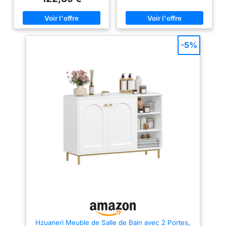
tous vos besoins de rangement
articles de toilette et objets
Portes et étagères réglables :
similaires. Les 2 tiroirs
Les portes supérieures et
spacieux permettent un
inférieures de ce meuble sont
rangement organisé des petits
interchangeables pour plus de
objets divers. Polyvalent, cette
flexibilité, les étagères à
meuble salle de bain‌ peut servir
-5%
l’intérieur sont réglables en
comme armoire haute de salle
hauteur pour poser des articles
de bain pour les essentiels de
de différentes dimensions
bain fréquemment utilisés, ou
Facile à assembler et à nettoyer
comme ‌Armoire de rangement‌ à
: Grâce aux pièces numérotées
Tiroirs‌ à long terme pour garder
et aux instructions claires,
les articles bien organisés
l’assemblage de cette colonne
【Décoration Polyvalente】‌
est un jeu d’enfant, les
Avec son fini blanc élégant et
panneaux lisses des portes
ses lignes épurées, ce ‌Armoire
sont faciles à nettoyer et sont
de Salle de Bain‌ dégage une
durables Combinaison élégante
texture unique et sophistiquée.
et simple : Les couleurs
Il s'intègre harmonieusement à
élégantes, combinées aux
divers styles d'intérieur, que ce
lignes minimalistes, font de ce
soit dans la salle de bain, le
meuble de salle de bain un
salon ou le couloir, améliorant
meuble-déco idéal pour votre
l'organisation et la propreté de
intérieur, qu’il soit placé dans la
l'espace 【Étagères
salle de bains, le salon ou
Réglables】‌Cette commode
l’entrée Solide, stable et sûr : Ce
chambre‌ est dotée d'étagères
placard est fabriqué en
intérieures réglables avec 3
panneaux MDF robustes,
positions de hauteur, permettant
solides et stables, le kit anti-
des ajustements flexibles de
basculement augmente la
l'espacement pour accueillir
Hzuaneri Meuble de Salle de Bain avec 2 Portes,
stabilité et sécurise l’ensemble
des bouteilles, contenants et