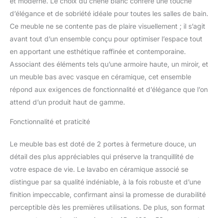
et moderne. Le choix du chêne blanc confère une touche
livré avec les instructions de montage et le
d’élégance et de sobriété idéale pour toutes les salles de bain.
matériel de montage. Livré démonté, sans
décoration. Instructions de montage
Ce meuble ne se contente pas de plaire visuellement ; il s’agit
disponibles en vidéo sur notre chaîne
avant tout d’un ensemble conçu pour optimiser l’espace tout
Youtube. -->
en apportant une esthétique raffinée et contemporaine.
https://www.youtube.com/watch?
Associant des éléments tels qu’une armoire haute, un miroir, et
v=MrwnMUnTGCg&list=PL9-
1yivQP07suJzep4j1LZgZtUGSkBNS0&index=
un meuble bas avec vasque en céramique, cet ensemble
2
répond aux exigences de fonctionnalité et d’élégance que l’on
attend d’un produit haut de gamme.
Fonctionnalité et praticité
Le meuble bas est doté de 2 portes à fermeture douce, un
détail des plus appréciables qui préserve la tranquillité de
votre espace de vie. Le lavabo en céramique associé se
distingue par sa qualité indéniable, à la fois robuste et d’une
finition impeccable, confirmant ainsi la promesse de durabilité
perceptible dès les premières utilisations. De plus, son format