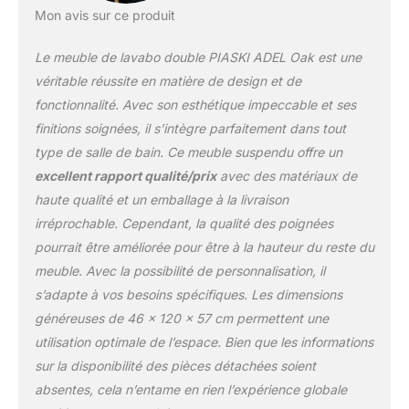
Son design simple mais
Mon avis sur ce produit
original ajoute une
touche moderne à
Le meuble de lavabo double PIASKI ADEL Oak est une
n'importe quel intérieur.
Le meuble est composé
véritable réussite en matière de design et de
de 2 meubles de 60 cm
fonctionnalité. Avec son esthétique impeccable et ses
reliés par un plan de
finitions soignées, il s’intègre parfaitement dans tout
travail de 120 cm. Les
type de salle de bain. Ce meuble suspendu offre un
lavabos de pose ne sont
pas inclus.
excellent rapport qualité/prix
avec des matériaux de
haute qualité et un emballage à la livraison
irréprochable. Cependant, la qualité des poignées
pourrait être améliorée pour être à la hauteur du reste du
meuble. Avec la possibilité de personnalisation, il
s’adapte à vos besoins spécifiques. Les dimensions
généreuses de 46 x 120 x 57 cm permettent une
utilisation optimale de l’espace. Bien que les informations
sur la disponibilité des pièces détachées soient
absentes, cela n’entame en rien l’expérience globale