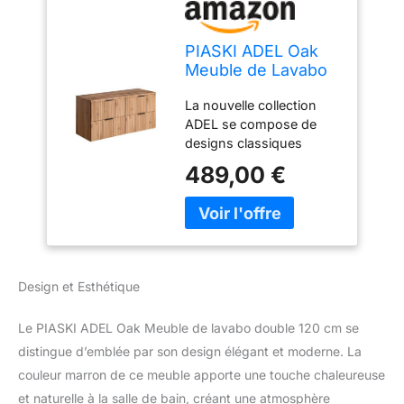
PIASKI ADEL Oak
Meuble de Lavabo
Double 120 cm avec
La nouvelle collection
Plan de Travail ou
ADEL se compose de
Lavabo Encastré
designs classiques
Suspendu de Salle
combinés avec des
de Bain
489,00 €
façades usinées
verticalement. Chaque
meuble de la collection
contient 3 couleurs de
poignée : or, argent et
noir mat. Cela vous
Design et Esthétique
permet de choisir
librement la couleur du
Le PIASKI ADEL Oak Meuble de lavabo double 120 cm se
robinet ou du miroir. Les
meubles sont fabriqués
distingue d’emblée par son design élégant et moderne. La
en panneau MDF stratifié
couleur marron de ce meuble apporte une touche chaleureuse
de 16 mm d'épaisseur en
et naturelle à la salle de bain, créant une atmosphère