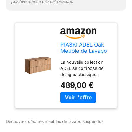
positive que ce produit procure.
PIASKI ADEL Oak
Meuble de Lavabo
Double 120 cm avec
La nouvelle collection
Plan de Travail ou
ADEL se compose de
Lavabo Encastré
designs classiques
Suspendu de Salle
combinés avec des
de Bain
489,00 €
façades usinées
verticalement. Chaque
meuble de la collection
contient 3 couleurs de
poignée : or, argent et
noir mat. Cela vous
Découvrez d’autres meubles de lavabo suspendus
permet de choisir
librement la couleur du