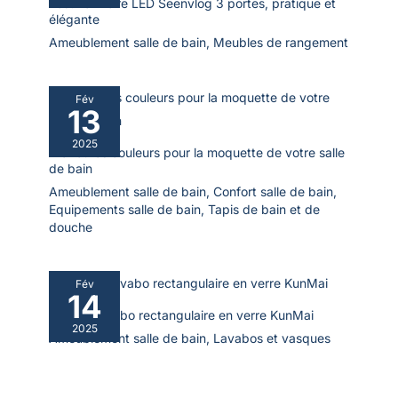
Test : armoire LED Seenvlog 3 portes, pratique et
haute : 30l x 30P x 131,5H cm.
SALLE DE BAIN : Dim. miroir : 60l x 12P x 40H cm, Dim. lavabo
Montage nécessaire.
élégante
: 61l x 40P x 19H cm, Dim. meuble sous lavabo : 61l x 40P x
50H cm, Dim. armoire haute : 30l x 30P x 131,5H cm. Montage
Ameublement salle de bain
,
Meubles de rangement
nécessaire.
Fév
13
2025
Meilleures couleurs pour la moquette de votre salle
de bain
Ameublement salle de bain
,
Confort salle de bain
,
Equipements salle de bain
,
Tapis de bain et de
douche
Fév
14
Test du lavabo rectangulaire en verre KunMai
2025
Ameublement salle de bain
,
Lavabos et vasques