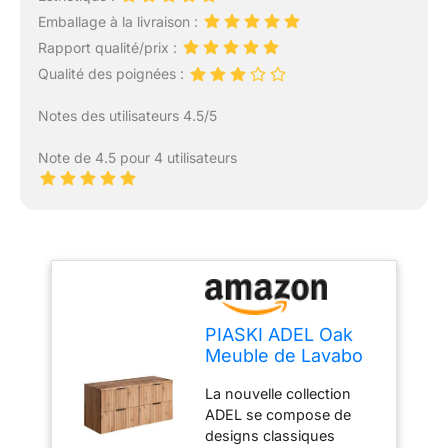
Emballage à la livraison :
Rapport qualité/prix :
Qualité des poignées :
Notes des utilisateurs 4.5/5
Note de 4.5 pour 4 utilisateurs
PIASKI ADEL Oak
Meuble de Lavabo
Double 120 cm avec
La nouvelle collection
Plan de Travail ou
ADEL se compose de
Lavabo Encastré
designs classiques
Suspendu de Salle