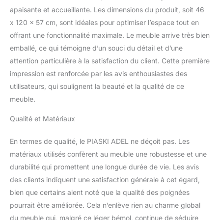
chêne Santa Fe. Les
apaisante et accueillante. Les dimensions du produit, soit 46
portes et les tiroirs ont
x 120 x 57 cm, sont idéales pour optimiser l’espace tout en
un système Softclose.
ADEL OAK est une
offrant une fonctionnalité maximale. Le meuble arrive très bien
collection minimaliste qui
emballé, ce qui témoigne d’un souci du détail et d’une
s'adapte à toutes les
attention particulière à la satisfaction du client. Cette première
salles de bain et a un
impression est renforcée par les avis enthousiastes des
design frais et actuel.
Son design simple mais
utilisateurs, qui soulignent la beauté et la qualité de ce
original ajoute une
meuble.
touche moderne à
n'importe quel intérieur.
Qualité et Matériaux
Le meuble est composé
de 2 meubles de 60 cm
En termes de qualité, le PIASKI ADEL ne déçoit pas. Les
reliés par un plan de
matériaux utilisés confèrent au meuble une robustesse et une
travail de 120 cm. Les
durabilité qui promettent une longue durée de vie. Les avis
lavabos de pose ne sont
pas inclus.
des clients indiquent une satisfaction générale à cet égard,
bien que certains aient noté que la qualité des poignées
pourrait être améliorée. Cela n’enlève rien au charme global
du meuble qui, malgré ce léger bémol, continue de séduire