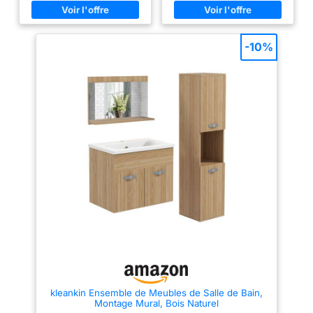
pas inclus.
largeur, 43,5 cm de hauteur et
et un lavabo en céramique. Tous
43,5 cm de profondeur
les éléments sont coordonnés
Ensemble complet pratique:
dans un style harmonieux,
Livré avec une vasque intégrée
éliminant le stress de
-10%
en céramique de 61 cm de
l'assemblage de meubles
largeur et 47 cm de profondeur,
disparates. Donnez à votre salle
offrant une solution tout-en-un
de bain un aspect radieux,
pour votre lavabo avec un
organisé et moderne – tout en un
design harmonieux et moderne
seul achat ! CONCEPTION
Rangement optimisé: Équipé de
MURALE FLOTTANTE : Montagé
deux tiroirs spacieux permettant
directement au mur, cet
d'organiser et de ranger
ensemble de meubles de salle
facilement tous vos produits de
de bain peut être installé à la
soin, cosmétiques et
hauteur idéale adaptée à vos
accessoires de salle de bain,
besoins différents. De plus, le
tout en gardant un espace épuré
sol sous le meuble est
et ordonné Fabrication robuste:
totalement dégagé : passez
Conçu en PPM (Panneau de
l'aspirateur ou la serpillère en
Particules Mélaminé) de qualité
un clin d'œil, sans obstacle ni
garantissant une grande
coin difficile d'accès. Un choix
durabilité et une résistance à
gagnant entre esthétique et
l'humidité, idéal pour une
facilité d'entretien ! BEAUCOUP
utilisation quotidienne dans un
D'ESPACES DE RANGEMENT
environnement de salle de bain
INTÉGRÉS : Cet ensemble de
Collection polyvalente: Fait
meubles de salle de bain
partie de la collection Sorrento
combine trois zones de
disponible en plusieurs
stockage complémentaires : une
kleankin Ensemble de Meubles de Salle de Bain,
largeurs et coloris, permettant
armoire haute pour les articles
Montage Mural, Bois Naturel
de créer un ensemble
volumineux ou peu utilisés