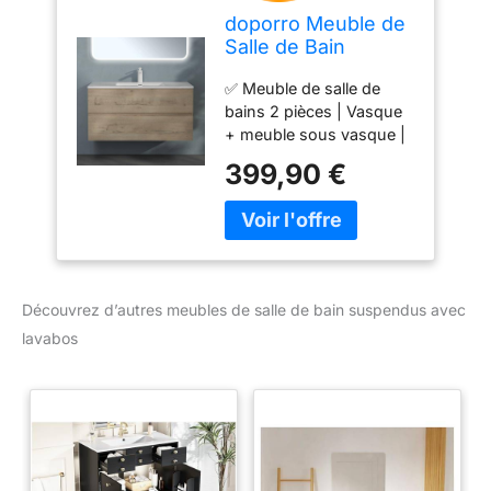
doporro Meuble de
Salle de Bain
Suspendu
✅ Meuble de salle de
100x48x50cm
bains 2 pièces | Vasque
Ensemble de 2
+ meuble sous vasque |
Pièces
Couleur : Chêne clair ✅
399,90 €
Dimensions : env.100 x
48 x 50cm (larg x prof x
haut) | 2 Tiroirs pour
rangement ✅ Matériaux :
panneaux à base de bois
| Lave mains en fonte
Découvrez d’autres meubles de salle de bain suspendus avec
minérale solid surface |
lavabos
Lavabo avec trop plein ✅
Montage suspendu |
Simple et rapide | Produit
robuste et durable ✅
Raccordement de
robinets, bondes et
siphons standard