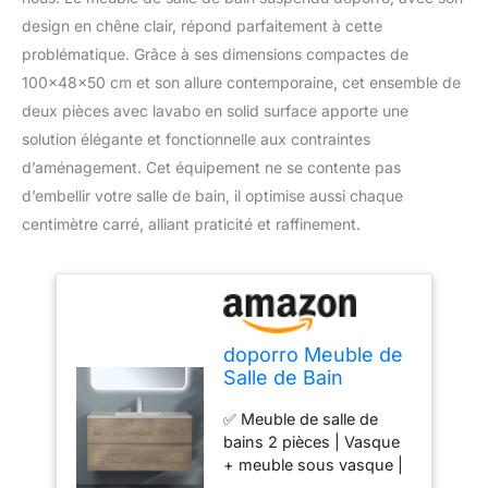
design en chêne clair, répond parfaitement à cette
problématique. Grâce à ses dimensions compactes de
100x48x50 cm et son allure contemporaine, cet ensemble de
deux pièces avec lavabo en solid surface apporte une
solution élégante et fonctionnelle aux contraintes
d’aménagement. Cet équipement ne se contente pas
d’embellir votre salle de bain, il optimise aussi chaque
centimètre carré, alliant praticité et raffinement.
doporro Meuble de
Salle de Bain
Suspendu
✅ Meuble de salle de
100x48x50cm
bains 2 pièces | Vasque
Ensemble de 2
+ meuble sous vasque |
Pièces
Couleur : Chêne clair ✅