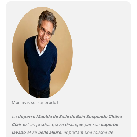
| Lave mains en fonte
minérale solid surface |
Lavabo avec trop plein ✅
Montage suspendu |
Simple et rapide | Produit
robuste et durable ✅
Raccordement de
robinets, bondes et
siphons standard
Mon avis sur ce produit
Le
doporro Meuble de Salle de Bain Suspendu Chêne
Clair
est un produit qui se distingue par son
superbe
lavabo
et sa
belle allure
, apportant une touche de