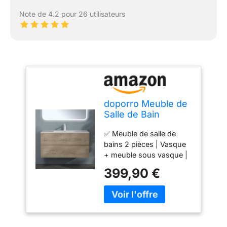
Note de 4.2 pour 26 utilisateurs
doporro Meuble de
Salle de Bain
Suspendu
✅ Meuble de salle de
100x48x50cm
bains 2 pièces | Vasque
Ensemble de 2
+ meuble sous vasque |
Pièces
Couleur : Chêne clair ✅
399,90 €
Dimensions : env.100 x
48 x 50cm (larg x prof x
haut) | 2 Tiroirs pour
rangement ✅ Matériaux :
panneaux à base de bois