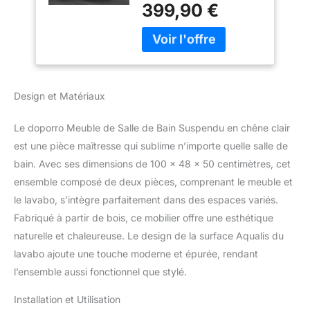
399,90 €
Dimensions : env.100 x
48 x 50cm (larg x prof x
haut) | 2 Tiroirs pour
rangement ✅ Matériaux :
panneaux à base de bois
| Lave mains en fonte
Design et Matériaux
minérale solid surface |
Lavabo avec trop plein ✅
Le doporro Meuble de Salle de Bain Suspendu en chêne clair
Montage suspendu |
Simple et rapide | Produit
est une pièce maîtresse qui sublime n’importe quelle salle de
robuste et durable ✅
bain. Avec ses dimensions de 100 x 48 x 50 centimètres, cet
Raccordement de
ensemble composé de deux pièces, comprenant le meuble et
robinets, bondes et
le lavabo, s’intègre parfaitement dans des espaces variés.
siphons standard
Fabriqué à partir de bois, ce mobilier offre une esthétique
naturelle et chaleureuse. Le design de la surface Aqualis du
lavabo ajoute une touche moderne et épurée, rendant
l’ensemble aussi fonctionnel que stylé.
Installation et Utilisation