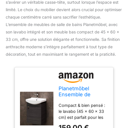
s’avérer un véritable casse-tête, surtout lorsque l’espace est
limité. Le choix du mobilier devient alors crucial pour optimiser
chaque centimètre carré sans sacrifier l’esthétique.
L’ensemble de meubles de salle de bains Planetmöbel, avec
son lavabo intégré et son meuble bas compact de 45 x 60 x
33 cm, offre une solution élégante et fonctionnelle. Sa finition
anthracite moderne s’intègre parfaitement à tout type de
décoration, tout en maximisant le rangement et la praticité.
Planetmöbel
Ensemble de
Meubles de Salle
Compact & bien pensé :
de Bains Lavabo
le lavabo (45 x 60 x 33
cm) est parfait pour les
petites salles de bains ou
159,00 €