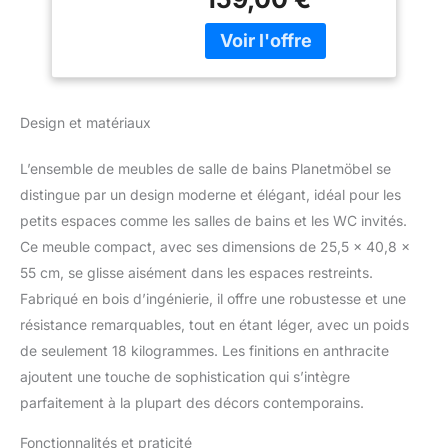
les toilettes des invités.
Derrière la porte avec
Soft-Close se cache un
espace de rangement
pour les ustensiles de
bain. Vasque en
Design et matériaux
céramique intemporelle
incluse : la vasque en
L’ensemble de meubles de salle de bains Planetmöbel se
céramique de qualité
supérieure séduit par sa
distingue par un design moderne et élégant, idéal pour les
surface lisse et facile
petits espaces comme les salles de bains et les WC invités.
d'entretien et s'intègre
Ce meuble compact, avec ses dimensions de 25,5 x 40,8 x
harmonieusement au
55 cm, se glisse aisément dans les espaces restreints.
design. Confort au
Fabriqué en bois d’ingénierie, il offre une robustesse et une
quotidien grâce à la
fermeture en douceur : la
résistance remarquables, tout en étant léger, avec un poids
porte se ferme en
de seulement 18 kilogrammes. Les finitions en anthracite
douceur et sans bruit -
ajoutent une touche de sophistication qui s’intègre
idéal pour les familles, les
parfaitement à la plupart des décors contemporains.
visites nocturnes dans la
salle de bains ou une
Fonctionnalités et praticité
atmosphère calme. Facile