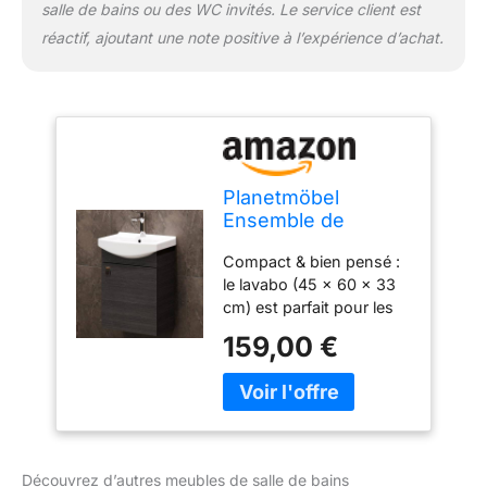
salle de bains ou des WC invités. Le service client est
réactif, ajoutant une note positive à l’expérience d’achat.
Planetmöbel
Ensemble de
Meubles de Salle
Compact & bien pensé :
de Bains Lavabo
le lavabo (45 x 60 x 33
cm) est parfait pour les
petites salles de bains ou
159,00 €
les toilettes des invités.
Derrière la porte avec
Soft-Close se cache un
espace de rangement
pour les ustensiles de
bain. Vasque en
Découvrez d’autres meubles de salle de bains