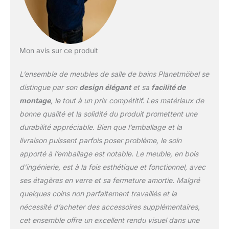
douceur et sans bruit -
idéal pour les familles, les
visites nocturnes dans la
salle de bains ou une
Mon avis sur ce produit
atmosphère calme. Facile
d'entretien & robuste : le
L’ensemble de meubles de salle de bains Planetmöbel se
bois mélaminé protège
de l'humidité, des
distingue par son
design élégant
et sa
facilité de
rayures et de l'usure -
montage
, le tout à un prix compétitif. Les matériaux de
durable pour une
bonne qualité et la solidité du produit promettent une
utilisation quotidienne.
durabilité appréciable. Bien que l’emballage et la
Contenu de la livraison :
1x armoire sous lavabo,
livraison puissent parfois poser problème, le soin
1x lavabo en céramique,
apporté à l’emballage est notable. Le meuble, en bois
matériel de montage,
d’ingénierie, est à la fois esthétique et fonctionnel, avec
instructions de montage
ses étagères en verre et sa fermeture amortie. Malgré
quelques coins non parfaitement travaillés et la
nécessité d’acheter des accessoires supplémentaires,
cet ensemble offre un excellent rendu visuel dans une