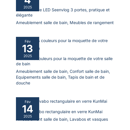
étape, et des pièces bien étiquetées pour un processus
2025
d'assemblage rapide et simple. Le plan de travail et le corps
Test : armoire LED Seenvlog 3 portes, pratique et
du meuble sont tous deux en bois certifié FSC, garantissant
élégante
une provenance responsable. Si vous avez des questions lors
de l'assemblage ou de l'utilisation, nous nous engageons à
Ameublement salle de bain
,
Meubles de rangement
vous apporter notre aide
Fév
13
2025
Meilleures couleurs pour la moquette de votre salle
de bain
Ameublement salle de bain
,
Confort salle de bain
,
Equipements salle de bain
,
Tapis de bain et de
douche
Fév
14
Test du lavabo rectangulaire en verre KunMai
2025
Ameublement salle de bain
,
Lavabos et vasques