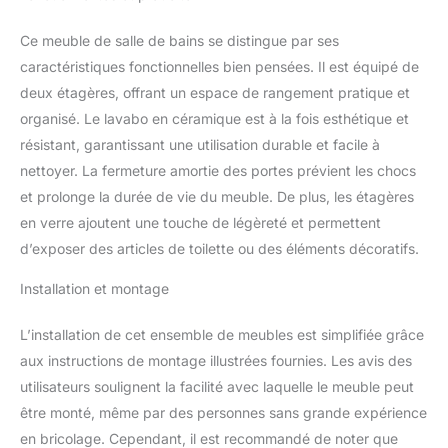
d'entretien & robuste : le
bois mélaminé protège
Ce meuble de salle de bains se distingue par ses
de l'humidité, des
caractéristiques fonctionnelles bien pensées. Il est équipé de
rayures et de l'usure -
deux étagères, offrant un espace de rangement pratique et
durable pour une
organisé. Le lavabo en céramique est à la fois esthétique et
utilisation quotidienne.
résistant, garantissant une utilisation durable et facile à
Contenu de la livraison :
1x armoire sous lavabo,
nettoyer. La fermeture amortie des portes prévient les chocs
1x lavabo en céramique,
et prolonge la durée de vie du meuble. De plus, les étagères
matériel de montage,
en verre ajoutent une touche de légèreté et permettent
instructions de montage
d’exposer des articles de toilette ou des éléments décoratifs.
Installation et montage
L’installation de cet ensemble de meubles est simplifiée grâce
aux instructions de montage illustrées fournies. Les avis des
utilisateurs soulignent la facilité avec laquelle le meuble peut
être monté, même par des personnes sans grande expérience
en bricolage. Cependant, il est recommandé de noter que