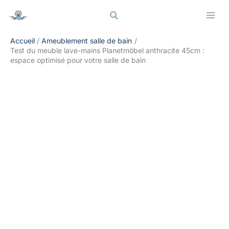
Aller
Rechercher
Rechercher
au
contenu
Accueil
Ameublement salle de bain
Test du meuble lave-mains Planetmöbel anthracite 45cm :
espace optimisé pour votre salle de bain