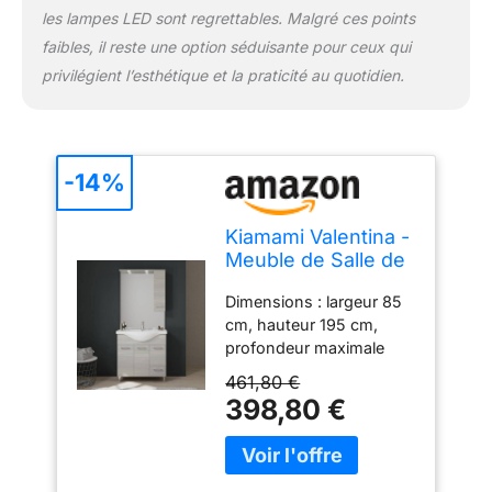
les lampes LED sont regrettables. Malgré ces points
faibles, il reste une option séduisante pour ceux qui
privilégient l’esthétique et la praticité au quotidien.
-14%
Kiamami Valentina -
Meuble de Salle de
Bains au Sol de 85
Dimensions : largeur 85
cm avec Portes et
cm, hauteur 195 cm,
tiroir en chêne Gris,
profondeur maximale
Miroir avec Placard
50,5 cm. Matériau :
Suspendu
461,80 €
structure en bois plaqué
398,80 €
avec des bords en ABS ;
lavabo en céramique.
Finition : chêne gris ;
lavabo blanc. La base est