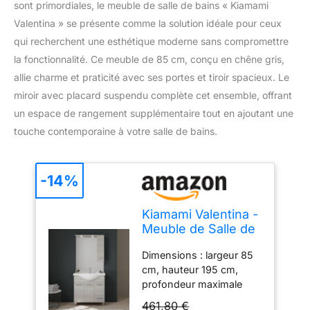
sont primordiales, le meuble de salle de bains « Kiamami
Valentina » se présente comme la solution idéale pour ceux
qui recherchent une esthétique moderne sans compromettre
la fonctionnalité. Ce meuble de 85 cm, conçu en chêne gris,
allie charme et praticité avec ses portes et tiroir spacieux. Le
miroir avec placard suspendu complète cet ensemble, offrant
un espace de rangement supplémentaire tout en ajoutant une
touche contemporaine à votre salle de bains.
-14%
Kiamami Valentina -
Meuble de Salle de
Bains au Sol de 85
Dimensions : largeur 85
cm avec Portes et
cm, hauteur 195 cm,
tiroir en chêne Gris,
profondeur maximale
Miroir avec Placard
50,5 cm. Matériau :
Suspendu
461,80 €