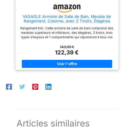
cordon d'alimentation inclus
qualité supérieure. La surface
permet un placement flexible,
est bien polie et lisse donc elle
loin des prises Matériau en bois
est facile à nettoyer. Il a une
VASAGLE Armoire de Salle de Bain, Meuble de
de qualité supérieure : Fabriqué
structure solide et un excellent
Rangement, Colonne, avec 2 Tiroirs, Étagères
en bois de haute qualité avec un
artisanat pour répondre à vos
Réglables, Compartiments, 30 x 60 x 170 cm,
design de porte courbée
normes de qualité
Rangement trié : Cette armoire de salle de bain comprend des
Blanc Nuage BBC563W01
unique, ce meuble a une
【Assemblage facile 】Notre
meubles supérieurs et inférieurs, des étagères, 2 tiroirs, trois
apparence élégante et moderne.
meuble est livré avec des
types d’espace et 7 compartiments qui répondront à tous vos
C'est bien plus qu'une solution
instructions claires et tout le
besoins de rangement Portes et étagères réglables : Les
de rangement : c'est une pièce
matériel de montage nécessaire
portes supérieures et inférieures de ce meuble sont
143,99 €
décorative qui sublime votre
pour une installation facile. Si
interchangeables pour plus de flexibilité, les étagères à
122,39 €
intérieur et vous aide à créer un
vous avez des questions ou des
l’intérieur sont réglables en hauteur pour poser des articles de
espace de vie ordonné et
préoccupations, n'hésitez pas à
différentes dimensions Facile à assembler et à nettoyer : Grâce
personnalisé Assemblage
nous contacter
aux pièces numérotées et aux instructions claires,
rapide et facile : Des
l’assemblage de cette colonne est un jeu d’enfant, les
instructions claires et des
panneaux lisses des portes sont faciles à nettoyer et sont
pièces numérotées vous
durables Combinaison élégante et simple : Les couleurs
guideront. Notre service client
élégantes, combinées aux lignes minimalistes, font de ce
est disponible pour toute
meuble de salle de bain un meuble-déco idéal pour votre
question. Le corps et le plateau
intérieur, qu’il soit placé dans la salle de bains, le salon ou
du meuble sont en bois certifié
l’entrée Solide, stable et sûr : Ce placard est fabriqué en
FSC
panneaux MDF robustes, solides et stables, le kit anti-
basculement augmente la stabilité et sécurise l’ensemble
Articles similaires