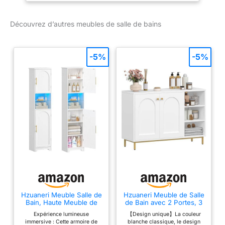
équipée de 3 portes et 1
tiroir, et elle est livrée pré-
Découvrez d’autres meubles de salle de bains
assemblée. Le lavabo est
équipé d'un trou pour le
robinet et d'une trop-
-5%
-5%
plein. Le miroir est doté
d'une armoire murale
latérale et de spots LED
intégrés. L'offre n'inclut
pas le robinet ni le
siphon pour le lavabo.
Hzuaneri Meuble Salle de
Hzuaneri Meuble de Salle
Bain, Haute Meuble de
de Bain avec 2 Portes, 3
Rangement avec
Compartiments Ouverts
Expérience lumineuse
【Design unique】La couleur
Éclairage, Armoire sur
immersive : Cette armoire de
blanche classique, le design
Pied avec 4 Porte,