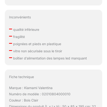
Inconvénients
–
qualité inférieure
–
fragilité
–
poignées et pieds en plastique
–
vitre non sécurisée sous le tiroir
–
boîtier d’alimentation des lampes led manquant
Fiche technique
Marque : Kiamami Valentina
Numéro de modèle : 02010804000010
Couleur : Bois Clair
Dimensions du produit (L x l x h) : 50 x 85 x 195 cm; 32