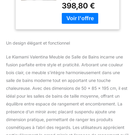
structure en bois plaqué
398,80 €
avec des bords en ABS ;
lavabo en céramique.
Finition : chêne gris ;
lavabo blanc. La base est
équipée de 3 portes et 1
tiroir, et elle est livrée pré-
Un design élégant et fonctionnel
assemblée. Le lavabo est
équipé d'un trou pour le
Le Kiamami Valentina Meuble de Salle de Bains incarne une
robinet et d'une trop-
fusion parfaite entre style et praticité. Arborant une couleur
plein. Le miroir est doté
d'une armoire murale
bois clair, ce meuble s’intègre harmonieusement dans une
latérale et de spots LED
salle de bains moderne tout en apportant une touche
intégrés. L'offre n'inclut
chaleureuse. Avec des dimensions de 50 x 85 x 195 cm, il est
pas le robinet ni le
idéal pour les salles de bains de taille moyenne, offrant un
siphon pour le lavabo.
équilibre entre espace de rangement et encombrement. La
présence d’un miroir avec placard suspendu ajoute une
dimension pratique, permettant de ranger les produits
cosmétiques à l’abri des regards. Les utilisateurs apprécient