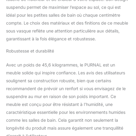
caractérise par un
suspendu permet de maximiser l’espace au sol, ce qui est
mélange de vintage et de
idéal pour les petites salles de bain où chaque centimètre
moderne. Inspiré des
compte. Le choix des matériaux et des finitions de ce meuble
lofts new-yorkais
installés dans
sous vasque reflète une attention particulière aux détails,
d'anciennes usines, le
garantissant à la fois élégance et robustesse.
style industriel se
caractérise par des
Robustesse et durabilité
espaces ouverts que l'on
peut doter de verrières
Avec un poids de 45,6 kilogrammes, le PURNAL est un
pour laisser traverser la
meuble solide qui inspire confiance. Les avis des utilisateurs
lumière. Panneau de
soulignent sa construction robuste, bien que certains
particules : matériau
synthétique produit à
recommandent de prévoir un renfort si vous envisagez de le
partir de particules de
suspendre au mur en raison de son poids important. Ce
bois agglomérées
meuble est conçu pour être résistant à l’humidité, une
(particules de bois
caractéristique essentielle pour les environnements humides
collées entre elles) par
une résine. En raison de
comme les salles de bain. Cela garantit non seulement la
sa surface résistante et
longévité du produit mais assure également une tranquillité
non-poreuse, le panneau
d’esprit à l’utilisateur.