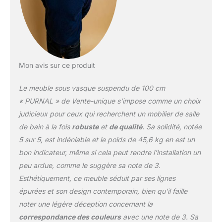
mélange de vintage et de
moderne. Inspiré des
lofts new-yorkais
installés dans
d'anciennes usines, le
style industriel se
caractérise par des
Mon avis sur ce produit
espaces ouverts que l'on
peut doter de verrières
Le meuble sous vasque suspendu de 100 cm
pour laisser traverser la
« PURNAL » de Vente-unique s’impose comme un choix
lumière. Panneau de
judicieux pour ceux qui recherchent un mobilier de salle
particules : matériau
de bain à la fois
robuste
et
de qualité
. Sa solidité, notée
synthétique produit à
partir de particules de
5 sur 5, est indéniable et le poids de 45,6 kg en est un
bois agglomérées
bon indicateur, même si cela peut rendre l’installation un
(particules de bois
peu ardue, comme le suggère sa note de 3.
collées entre elles) par
Esthétiquement, ce meuble séduit par ses lignes
une résine. En raison de
sa surface résistante et
épurées et son design contemporain, bien qu’il faille
non-poreuse, le panneau
noter une légère déception concernant la
de particules est facile à
correspondance des couleurs
avec une note de 3. Sa
nettoyer. Fabriqué