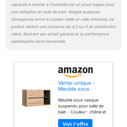
capacité à résister à l’humidité est un atout majeur pour
essentiellement à partir
de bois naturel sain. le
une utilisation en salle de bain. Malgré quelques
panneau de particules
divergences entre la couleur réelle et celle attendue, ce
est un matériau éco-
produit obtient une moyenne de 4,5 sur 5 en satisfaction
friendly, facilement
client, illustrant son attrait général et sa performance
recyclable. Vente-unique
: 94% de clients
satisfaisante dans l’ensemble.
satisfaits - Plus de 2
millions de clients livrés
Unit count : 1.0 Item
shape : Rectangulaire
Vente-unique -
Meuble sous
Vasque Suspendu
Meuble sous vasque
Coloris Naturel -
suspendu pour salle de
100 cm - PURNAL
bain - Couleur : chêne et
détail liseré gris - Esprit
industriel et