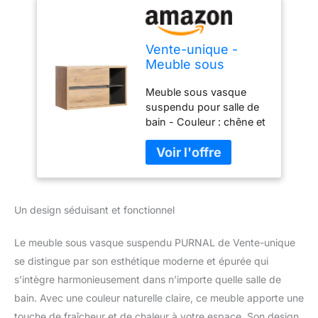
Vente-unique -
Meuble sous
Vasque Suspendu
Meuble sous vasque
Coloris Naturel -
suspendu pour salle de
100 cm - PURNAL
bain - Couleur : chêne et
détail liseré gris - Esprit
industriel et
contemporain - 2 tiroirs
soft close et 2 niches de
rangement - Simple
Un design séduisant et fonctionnel
vasque - L100 x
H45.5cm - PURNAL
Meuble vasque Panneau
Le meuble sous vasque suspendu PURNAL de Vente-unique
et dérivés de bois Naturel
se distingue par son esthétique moderne et épurée qui
clair Le style industriel
s’intègre harmonieusement dans n’importe quelle salle de
privilégie les matières
bain. Avec une couleur naturelle claire, ce meuble apporte une
brutes comme le bois, le
béton et le métal et se
touche de fraîcheur et de chaleur à votre espace. Son design