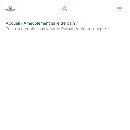
Aller
Rechercher
Rechercher
au
contenu
Accueil
Ameublement salle de bain
Test du meuble sous vasque Purnal de Vente-unique