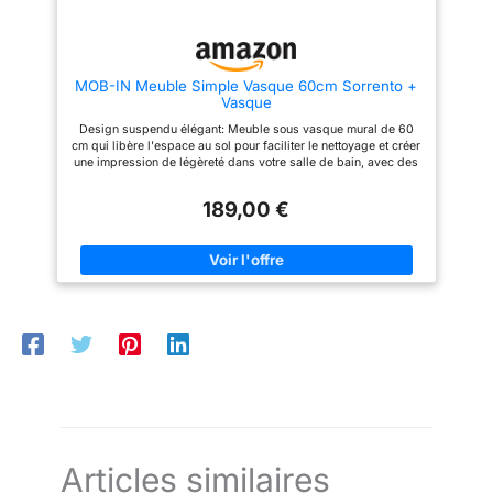
Unit count : 1.0 Item
shape : Rectangulaire
MOB-IN Meuble Simple Vasque 60cm Sorrento +
Vasque
Design suspendu élégant: Meuble sous vasque mural de 60
cm qui libère l'espace au sol pour faciliter le nettoyage et créer
une impression de légèreté dans votre salle de bain, avec des
dimensions optimisées de 59,5 cm de largeur, 43,5 cm de
hauteur et 43,5 cm de profondeur Ensemble complet pratique:
189,00 €
Livré avec une vasque intégrée en céramique de 61 cm de
largeur et 47 cm de profondeur, offrant une solution tout-en-un
pour votre lavabo avec un design harmonieux et moderne
Rangement optimisé: Équipé de deux tiroirs spacieux
permettant d'organiser et de ranger facilement tous vos
produits de soin, cosmétiques et accessoires de salle de bain,
tout en gardant un espace épuré et ordonné Fabrication
robuste: Conçu en PPM (Panneau de Particules Mélaminé) de
qualité garantissant une grande durabilité et une résistance à
l'humidité, idéal pour une utilisation quotidienne dans un
environnement de salle de bain Collection polyvalente: Fait
partie de la collection Sorrento disponible en plusieurs
largeurs et coloris, permettant de créer un ensemble coordonné
avec des colonnes assorties, miroirs et robinets pour
personnaliser votre salle de bain selon vos goûts
Articles similaires