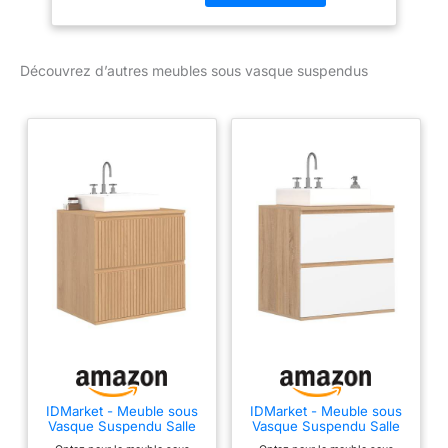
contemporain - 2 tiroirs
soft close et 2 niches de
rangement - Simple
Découvrez d’autres meubles sous vasque suspendus
vasque - L100 x
H45.5cm - PURNAL
Meuble vasque Panneau
et dérivés de bois Naturel
clair Le style industriel
privilégie les matières
brutes comme le bois, le
béton et le métal et se
caractérise par un
mélange de vintage et de
moderne. Inspiré des
lofts new-yorkais
installés dans
d'anciennes usines, le
style industriel se
caractérise par des
espaces ouverts que l'on
IDMarket - Meuble sous
IDMarket - Meuble sous
Vasque Suspendu Salle
Vasque Suspendu Salle
peut doter de verrières
de Bain Victor 2 tiroirs
de Bain TOMI 2 tiroirs