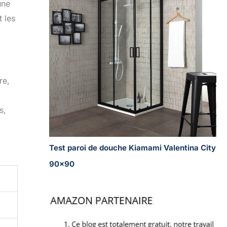
une
 les
re,
s,
Test paroi de douche Kiamami Valentina City
90×90