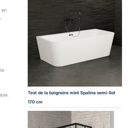
 en
s
le
Test de la baignoire mint Spalina semi-îlot
able.
170 cm