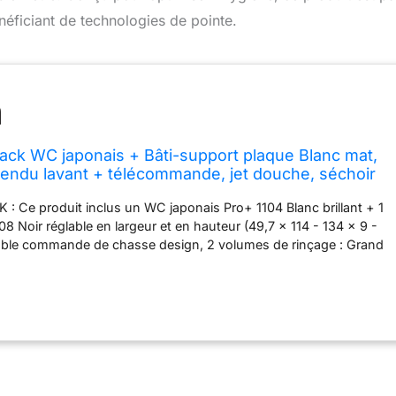
néficiant de technologies de pointe.
ck WC japonais + Bâti-support plaque Blanc mat,
pendu lavant + télécommande, jet douche, séchoir
tre & ventilateur à odeurs, Chasse 180°,
 Ce produit inclus un WC japonais Pro+ 1104 Blanc brillant + 1
 Pro+1104
8 Noir réglable en largeur et en hauteur (49,7 x 114 - 134 x 9 -
ble commande de chasse design, 2 volumes de rinçage : Grand
 7L) et Petit (3L, réglable 3 - 5L). Le kit d'insonorisation et
é-mur sont inclus. Choisissez votre plaque de chasse en
uit pour un design unique. DESIGN ÉLÉGANT : Ce WC japonais
que sanitaire de haute qualité avec finition blanc brillant offre
e et épuré. Ses dimensions compactes (38,4 x 59,3 x 38 cm)
tement, avec style, dans les toilettes comme dans les salles de
PARFAIT : Le jet d'eau pulsé et oscillant assure un nettoyage
et tout en douceur, avec douche arrière et douchette féminine.