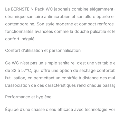
Réglages personna
Le BERNSTEIN Pack WC japonais combine élégamment des
Séchage à air chau
intégrés et contrô
céramique sanitaire antimicrobien et son allure épurée en
mémorisation des
contemporaine. Son style moderne et compact renforce son
: La buse en acie
fonctionnalités avancées comme la douche pulsatile et le
après chaque usag
complet après uti
confort inégalé.
limitent les saleté
une fraîcheur co
Confort d’utilisation et personnalisation
se raccorde facile
avec tout le néce
Ce WC n’est pas un simple sanitaire, c’est une véritable 
une mise en servic
de 32 à 57°C, qui offre une option de séchage confortab
l’utilisation, en permettant un contrôle à distance des mul
L’association de ces caractéristiques rend chaque passag
Performance et hygiène
Équipé d’une chasse d’eau efficace avec technologie Vo