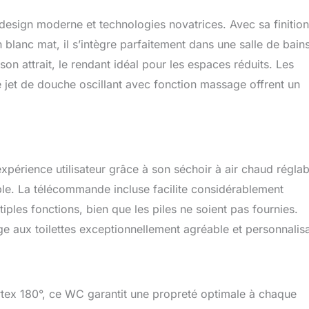
lisables de la pression et de la température (5 niveaux).
ign moderne et technologies novatrices. Avec sa finition
d (réglable sur 5 niveaux) et filtre à charbon anti-odeur sont
lable via la télécommande et le bouton latéral. Fonction de
 blanc mat, il s’intègre parfaitement dans une salle de bain
 paramétrages possible pour 2 utilisateurs. HYGIÈNE OPTIMALE
 attrait, le rendant idéal pour les espaces réduits. Les
r inoxydable antibactérien se nettoie automatiquement avant et
 jet de douche oscillant avec fonction massage offrent un
e. Chasse d’eau Vortex à 180° assure un rinçage efficace et
lisation. La cuvette sans rebord et les matériaux antimicrobiens
s. Le filtre à charbon actif intégré neutralise les odeurs et assure
nstante. INSTALLATION SIMPLE : Ce WC japonais mural (32 kg)
ment à l’arrivée électrique via un câble d’environ 50 cm. Livré
ssaire de montage et un mode d'emploi et d'installation clair pour
expérience utilisateur grâce à son séchoir à air chaud réglab
e rapide, côté eau et électricité.
le. La télécommande incluse facilite considérablement
tiples fonctions, bien que les piles ne soient pas fournies.
e aux toilettes exceptionnellement agréable et personnalis
rtex 180°, ce WC garantit une propreté optimale à chaque