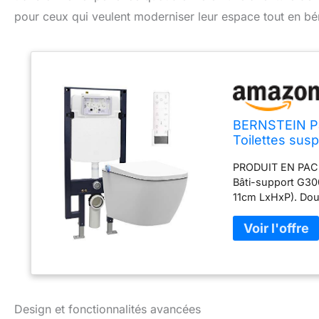
pour ceux qui veulent moderniser leur espace tout en bé
BERNSTEIN Pa
Toilettes sus
air chaud, fil
PRODUIT EN PACK :
59x38x38cm,
Bâti-support G300
11cm LxHxP). Dou
(6L, réglable 4,5 -
d'installation pr
déclinaison prod
suspendu en cérami
un design modern
s’intègrent parfai
bains. NETTOYAGE 
Design et fonctionnalités avancées
précis, efficace 