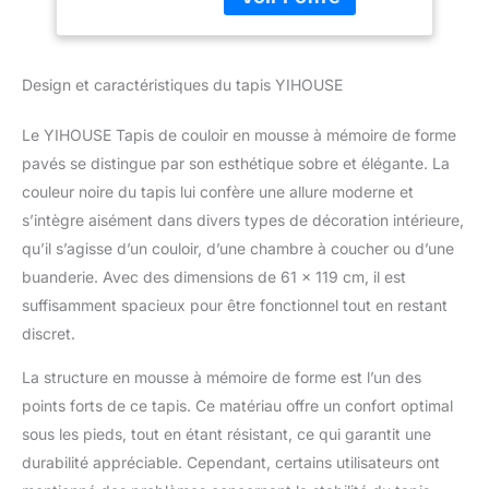
qui peut fournir un
confort unique pour vos
pieds. Le tapis est
Design et caractéristiques du tapis YIHOUSE
spécialement conçu pour
vous aider à éliminer la
pression des pieds et
Le YIHOUSE Tapis de couloir en mousse à mémoire de forme
vous fournir un soutien
pavés se distingue par son esthétique sobre et élégante. La
avancé que d'autres
couleur noire du tapis lui confère une allure moderne et
tapis de bain ne peuvent
s’intègre aisément dans divers types de décoration intérieure,
pas fournir. Super
absorbant : l'excellente
qu’il s’agisse d’un couloir, d’une chambre à coucher ou d’une
absorption du tapis de
buanderie. Avec des dimensions de 61 x 119 cm, il est
sol peut immédiatement
suffisamment spacieux pour être fonctionnel tout en restant
sécher vos pieds lorsque
discret.
vous marchez dessus,
protéger vos pieds du
La structure en mousse à mémoire de forme est l’un des
sol froid et empêcher le
points forts de ce tapis. Ce matériau offre un confort optimal
sol de se mouiller. Envers
antidérapant : le fond du
sous les pieds, tout en étant résistant, ce qui garantit une
tapis de sol est fabriqué
durabilité appréciable. Cependant, certains utilisateurs ont
en PVC, qui peut se