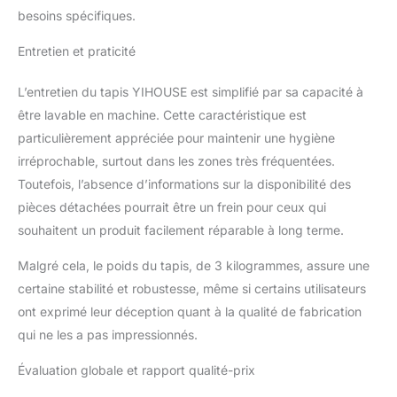
laissez ce tapis de bain
besoins spécifiques.
confortable vous donner
l'impression de marcher
Entretien et praticité
sur les nuages. Les tapis
de salle de bain sont
L’entretien du tapis YIHOUSE est simplifié par sa capacité à
adaptés pour la salle de
bain, la chambre à
être lavable en machine. Cette caractéristique est
coucher, le salon, les
particulièrement appréciée pour maintenir une hygiène
toilettes et les salles
irréprochable, surtout dans les zones très fréquentées.
d'eau. Il est également
Toutefois, l’absence d’informations sur la disponibilité des
adapté pour les tapis
d'animaux domestiques,
pièces détachées pourrait être un frein pour ceux qui
les chambres d'enfants
souhaitent un produit facilement réparable à long terme.
et beaucoup d'autres
endroits de la famille.
Malgré cela, le poids du tapis, de 3 kilogrammes, assure une
certaine stabilité et robustesse, même si certains utilisateurs
ont exprimé leur déception quant à la qualité de fabrication
qui ne les a pas impressionnés.
Évaluation globale et rapport qualité-prix