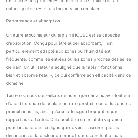
mentionné des problèmes concernant la stabilité du tapis,
poser fermement sur le
notant qu’il ne reste pas toujours bien en place.
sol en bois et en
carrelage sans
Performance et absorption
endommager le sol.
Après chaque utilisation,
Un autre atout majeur du tapis YIHOUSE est sa capacité
veillez à ce que le fond
du tapis soit sec et
d’absorption. Conçu pour être super absorbant, il est
propre. Méthode de
particulièrement adapté aux zones où l’humidité est
nettoyage : les tapis de
fréquente, comme les entrées ou les zones proches des salles
bain sont faciles à
de bain. Un utilisateur a souligné que le tapis « fonctionne
nettoyer et à entretenir.
Ils sont lavés à l'eau
bien et absorbe l’eau », ce qui confirme son efficacité dans ce
froide avec du détergent
domaine.
et séchés au sèche-linge
à basse température ou,
Toutefois, nous conseillons de noter que certains avis font état
si possible, dans un
d’une différence de couleur entre le produit reçu et les photos
tambour ouvert. Cela
promotionnelles, ainsi qu’une taille jugée trop petite par
garantit que le tapis reste
durable et éclatant
rapport aux attentes. Cela peut être un point de vigilance
pendant de nombreuses
pour les acheteurs en ligne qui doivent s’assurer que les
années. Occasions :
dimensions et la couleur du produit correspondent à leurs