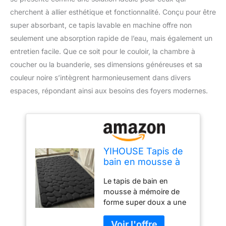
cherchent à allier esthétique et fonctionnalité. Conçu pour être
super absorbant, ce tapis lavable en machine offre non
seulement une absorption rapide de l’eau, mais également un
entretien facile. Que ce soit pour le couloir, la chambre à
coucher ou la buanderie, ses dimensions généreuses et sa
couleur noire s’intègrent harmonieusement dans divers
espaces, répondant ainsi aux besoins des foyers modernes.
YIHOUSE Tapis de
bain en mousse à
mémoire de forme -
Le tapis de bain en
Motif pavés - Super
mousse à mémoire de
absorbant l'eau -
forme super doux a une
Lavable en machine
mousse à mémoire de
- 61 x 91,4 cm - Noir
forme épaisse et douce,