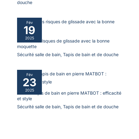
douche
plis éventuels disparaîtront naturellement pendant cette
à divers revêtements de sol de
à divers revêtements de sol de
période.
salle de bain courants, tels que
salle de bain courants, tels que
le carrelage, le marbre, le
le carrelage, le marbre, le
parquet ou le stratifié
parquet ou le stratifié
Fév
19
2025
Réduire les risques de glissade avec la bonne
moquette
Sécurité salle de bain
,
Tapis de bain et de douche
Fév
23
2025
Test du tapis de bain en pierre MATBOT : efficacité
et style
Sécurité salle de bain
,
Tapis de bain et de douche