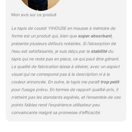
sol froid et empêcher le
sol de se mouiller. Envers
antidérapant : le fond du
Mon avis sur ce produit
tapis de sol est fabriqué
en PVC, qui peut se
Le tapis de couloir YIHOUSE en mousse à mémoire de
poser fermement sur le
forme est un produit qui, bien que
super absorbant
,
sol en bois et en
présente plusieurs défauts notables. Si l’absorption de
carrelage sans
l’eau est satisfaisante, je suis déçu par la
stabilité
du
endommager le sol.
Après chaque utilisation,
tapis qui ne reste pas en place, ce qui peut être gênant.
veillez à ce que le fond
La qualité de fabrication laisse à désirer, avec un aspect
du tapis soit sec et
visuel qui ne correspond pas à la description ni à la
propre. Méthode de
couleur annoncée. En outre, le tapis me paraît
trop petit
nettoyage : les tapis de
bain sont faciles à
pour l’usage prévu. En termes de rapport qualité-prix, il
nettoyer et à entretenir.
n’atteint pas les standards espérés, et l’ensemble de ces
Ils sont lavés à l'eau
points faibles rend l’expérience utilisateur peu
froide avec du détergent
convaincante malgré sa promesse d’efficacité.
et séchés au sèche-linge
à basse température ou,
si possible, dans un
tambour ouvert. Cela