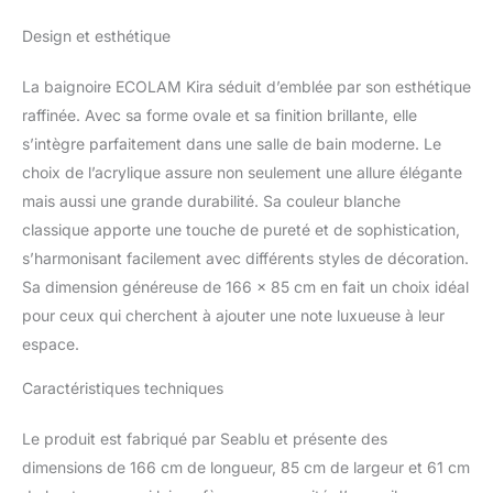
glissade ✅La baignoire
Design et esthétique
autoportante est idéale
et peut se placer
La baignoire ECOLAM Kira séduit d’emblée par son esthétique
n'importe où dans votre
salle de bain. ✅ Double
raffinée. Avec sa forme ovale et sa finition brillante, elle
renfort, bonne qualité ✅
s’intègre parfaitement dans une salle de bain moderne. Le
Garantie du fabricant.
choix de l’acrylique assure non seulement une allure élégante
Livraison gratuite en
mais aussi une grande durabilité. Sa couleur blanche
France
classique apporte une touche de pureté et de sophistication,
s’harmonisant facilement avec différents styles de décoration.
Sa dimension généreuse de 166 x 85 cm en fait un choix idéal
pour ceux qui cherchent à ajouter une note luxueuse à leur
espace.
Caractéristiques techniques
Le produit est fabriqué par Seablu et présente des
dimensions de 166 cm de longueur, 85 cm de largeur et 61 cm