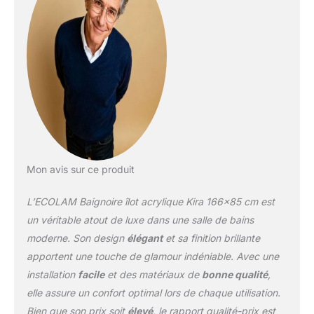
renfort, bonne qualité ✅
Garantie du fabricant.
Livraison gratuite en
France
Mon avis sur ce produit
L’ECOLAM Baignoire îlot acrylique Kira 166×85 cm est
un véritable atout de luxe dans une salle de bains
moderne. Son design
élégant
et sa finition brillante
apportent une touche de glamour indéniable. Avec une
installation
facile
et des matériaux de
bonne qualité
,
elle assure un confort optimal lors de chaque utilisation.
Bien que son prix soit
élevé
, le rapport qualité-prix est