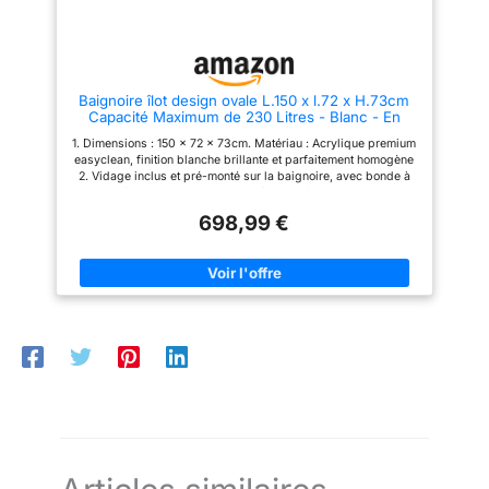
Baignoire îlot design ovale L.150 x l.72 x H.73cm
Capacité Maximum de 230 Litres - Blanc - En
Acrylique - AICA baignoire avec Bonde et trop
1. Dimensions : 150 x 72 x 73cm. Matériau : Acrylique premium
plein
easyclean, finition blanche brillante et parfaitement homogène
2. Vidage inclus et pré-monté sur la baignoire, avec bonde à
pression à ouverture de type push/pull au fond de la baignoire
et trop-plein en haut de la baignoire. Le siphon inclus, pas de
698,99 €
robinetterie 3. Facile à installer, baignoire îlot ovale à la fois
esthétique et design. Flexibilité d'installation : Elles peuvent
être placées au centre de la pièce ou à tout autre endroit
stratégique 4. Facile d’entretien : Accessible de tous les côtés,
le nettoyage d’une baignoire îlot est facile et rapide. De plus,
l’absence de joint limite l’accumulation de moisissures et de
résidus de produits cosmétiques, ce qui est un vrai plus, d’un
point de vue hygiène 5. La baignoire est désormais la plus
prisée du marché. D’une part, son style design et moderne est
très recherché. D’autre part, l’acrylique se caractérise par un
toucher très doux, un prix abordable et une grande légèreté.
Elle conserve bien la chaleur mais peut se rayer facilement