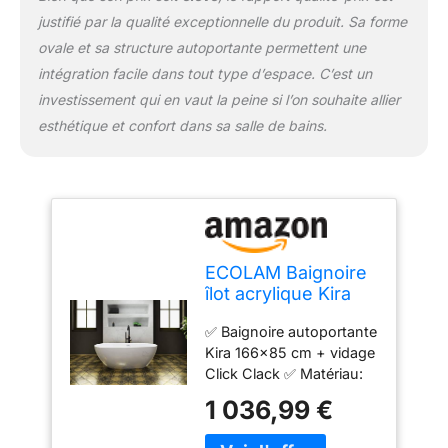
justifié par la qualité exceptionnelle du produit. Sa forme
ovale et sa structure autoportante permettent une
intégration facile dans tout type d’espace. C’est un
investissement qui en vaut la peine si l’on souhaite allier
esthétique et confort dans sa salle de bains.
ECOLAM Baignoire
îlot acrylique Kira
166x85 cm luxe
✅ Baignoire autoportante
glamour + siphon
Kira 166x85 cm + vidage
Click clack.
Click Clack ✅ Matériau:
Baignoire
acrylique sanitaire avec
autoportante
1 036,99 €
renfort en fibre de verre,
acrylique modern
facile d'entretien, ne