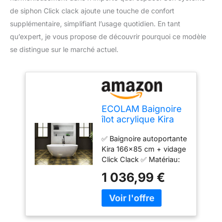
de siphon Click clack ajoute une touche de confort
supplémentaire, simplifiant l’usage quotidien. En tant
qu’expert, je vous propose de découvrir pourquoi ce modèle
se distingue sur le marché actuel.
ECOLAM Baignoire
îlot acrylique Kira
166x85 cm luxe
✅ Baignoire autoportante
glamour + siphon
Kira 166x85 cm + vidage
Click clack.
Click Clack ✅ Matériau:
Baignoire
acrylique sanitaire avec
autoportante
1 036,99 €
renfort en fibre de verre,
acrylique modern
facile d'entretien, ne
jaunit pas, capacité de
stockage de chaleur
élevée, faible risque de