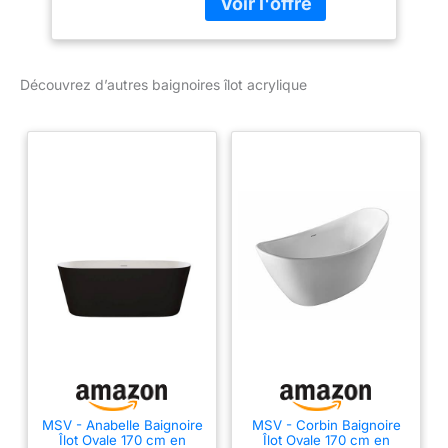
jaunit pas, capacité de
stockage de chaleur
élevée, faible risque de
glissade ✅La baignoire
Découvrez d’autres baignoires îlot acrylique
autoportante est idéale
et peut se placer
n'importe où dans votre
salle de bain. ✅ Double
renfort, bonne qualité ✅
Garantie du fabricant.
Livraison gratuite en
France
MSV - Anabelle Baignoire
MSV - Corbin Baignoire
Îlot Ovale 170 cm en
Îlot Ovale 170 cm en