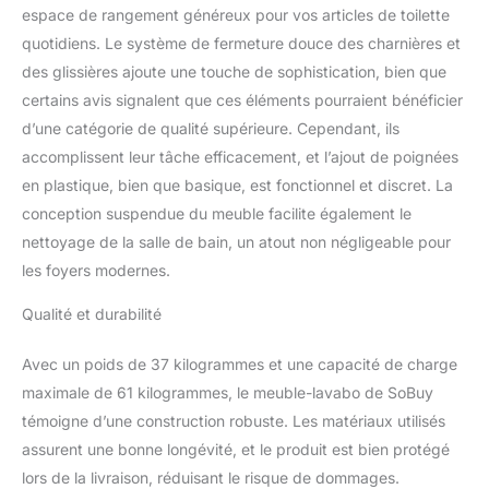
éliminant ainsi toute
espace de rangement généreux pour vos articles de toilette
inquiétude liée aux
quotidiens. Le système de fermeture douce des charnières et
chocs. De plus, il est
parfaitement adapté aux
des glissières ajoute une touche de sophistication, bien que
enfants, offrant sécurité
certains avis signalent que ces éléments pourraient bénéficier
et praticité. 【Produits
d’une catégorie de qualité supérieure. Cependant, ils
Similaires】Il vous est
accomplissent leur tâche efficacement, et l’ajout de poignées
possible de sélectionner
d’autres articles：
en plastique, bien que basique, est fonctionnel et discret. La
BZR171-N, BZR174-N et
conception suspendue du meuble facilite également le
BZR178-WN. Matériaux
nettoyage de la salle de bain, un atout non négligeable pour
de haute qualité : MDF et
les foyers modernes.
PB. Dimensions : L80 cm
x P46 cm x H54 cm.
Qualité et durabilité
Diamètre du trou est 3,5
cm. Poids de l’envoi : 37
Avec un poids de 37 kilogrammes et une capacité de charge
kg (Colis A+Colis B).
Capacité de charge
maximale de 61 kilogrammes, le meuble-lavabo de SoBuy
maximum : 61 kg. L'heure
témoigne d’une construction robuste. Les matériaux utilisés
d'arrivée des deux colis
assurent une bonne longévité, et le produit est bien protégé
peut être différente.
lors de la livraison, réduisant le risque de dommages.