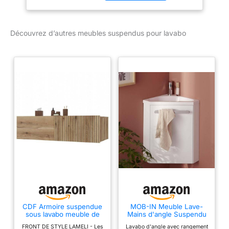
moderne à votre salle de
bain. 【Design Épuré】
L'alliance du blanc et du
Découvrez d’autres meubles suspendus pour lavabo
bois crée une
atmosphère chaleureuse
dans la pièce. 【Mutli-
Rangements】Le tiroir,
avec sa forme concave,
offre presque deux petits
compartiments pour un
rangement optimisé.
L'étagère derrière la porte
est disponible en 3
hauteurs. Il y a
également un
compartiment ouvert
pour ranger les objets à
portée de main.
【Poignée Cachée】Ce
produit est équipé d'une
CDF Armoire suspendue
MOB-IN Meuble Lave-
sous lavabo meuble de
Mains d'angle Suspendu
poignée intégrée,
salle de bain suspendu
SKINO
éliminant ainsi toute
FRONT DE STYLE LAMELI - Les
Lavabo d'angle avec rangement