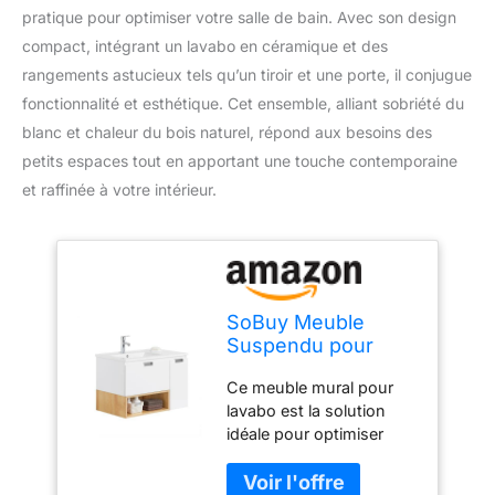
pratique pour optimiser votre salle de bain. Avec son design
compact, intégrant un lavabo en céramique et des
rangements astucieux tels qu’un tiroir et une porte, il conjugue
fonctionnalité et esthétique. Cet ensemble, alliant sobriété du
blanc et chaleur du bois naturel, répond aux besoins des
petits espaces tout en apportant une touche contemporaine
et raffinée à votre intérieur.
SoBuy Meuble
Suspendu pour
Lavabo Armoire de
Ce meuble mural pour
Salle de Bain Blanc-
lavabo est la solution
Nature, 1 Tiroir et 1
idéale pour optimiser
Porte,
votre espace tout en
80x46x54cm,
apportant une touche
BZR178-WN