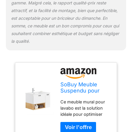
gamme. Malgré cela, le rapport qualité-prix reste
x P46 cm x H54 cm.
Diamètre du trou est 3,5
attractif, et la facilité de montage, bien que perfectible,
cm. Poids de l’envoi : 37
est acceptable pour un bricoleur du dimanche. En
kg (Colis A+Colis B).
somme, ce meuble est un bon compromis pour ceux qui
Capacité de charge
souhaitent combiner esthétique et budget sans négliger
maximum : 61 kg. L'heure
d'arrivée des deux colis
la qualité.
peut être différente.
SoBuy Meuble
Suspendu pour
Lavabo Armoire de
Ce meuble mural pour
Salle de Bain Blanc-
lavabo est la solution
Nature, 1 Tiroir et 1
idéale pour optimiser
Porte,
votre espace tout en
80x46x54cm,
apportant une touche
BZR178-WN