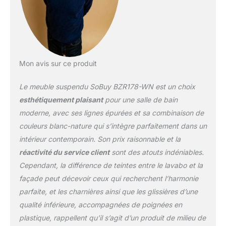
hauteurs. Il y a
également un
compartiment ouvert
pour ranger les objets à
portée de main.
【Poignée Cachée】Ce
Mon avis sur ce produit
produit est équipé d'une
poignée intégrée,
Le meuble suspendu SoBuy BZR178-WN est un choix
éliminant ainsi toute
esthétiquement plaisant
pour une salle de bain
inquiétude liée aux
moderne, avec ses lignes épurées et sa combinaison de
chocs. De plus, il est
couleurs blanc-nature qui s’intègre parfaitement dans un
parfaitement adapté aux
enfants, offrant sécurité
intérieur contemporain. Son prix raisonnable et la
et praticité. 【Produits
réactivité du service client
sont des atouts indéniables.
Similaires】Il vous est
Cependant, la différence de teintes entre le lavabo et la
possible de sélectionner
façade peut décevoir ceux qui recherchent l’harmonie
d’autres articles：
BZR171-N, BZR174-N et
parfaite, et les charnières ainsi que les glissières d’une
BZR178-WN. Matériaux
qualité inférieure, accompagnées de poignées en
de haute qualité : MDF et
plastique, rappellent qu’il s’agit d’un produit de milieu de
PB. Dimensions : L80 cm