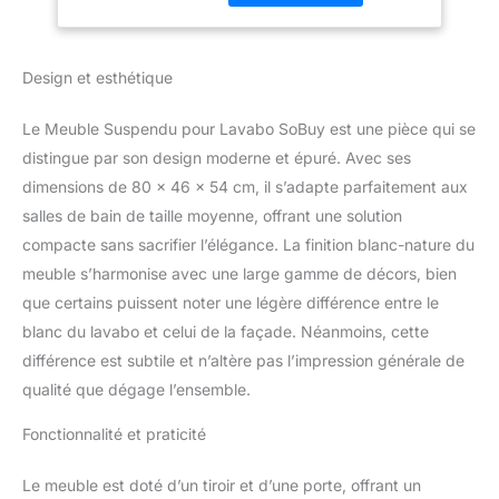
moderne à votre salle de
bain. 【Design Épuré】
L'alliance du blanc et du
Design et esthétique
bois crée une
atmosphère chaleureuse
dans la pièce. 【Mutli-
Le Meuble Suspendu pour Lavabo SoBuy est une pièce qui se
Rangements】Le tiroir,
distingue par son design moderne et épuré. Avec ses
avec sa forme concave,
dimensions de 80 x 46 x 54 cm, il s’adapte parfaitement aux
offre presque deux petits
salles de bain de taille moyenne, offrant une solution
compartiments pour un
rangement optimisé.
compacte sans sacrifier l’élégance. La finition blanc-nature du
L'étagère derrière la porte
meuble s’harmonise avec une large gamme de décors, bien
est disponible en 3
que certains puissent noter une légère différence entre le
hauteurs. Il y a
blanc du lavabo et celui de la façade. Néanmoins, cette
également un
compartiment ouvert
différence est subtile et n’altère pas l’impression générale de
pour ranger les objets à
qualité que dégage l’ensemble.
portée de main.
【Poignée Cachée】Ce
Fonctionnalité et praticité
produit est équipé d'une
poignée intégrée,
Le meuble est doté d’un tiroir et d’une porte, offrant un