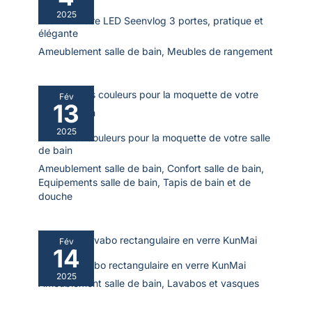
2025
Test : armoire LED Seenvlog 3 portes, pratique et
élégante
Ameublement salle de bain
,
Meubles de rangement
Fév
13
2025
Meilleures couleurs pour la moquette de votre salle
de bain
Ameublement salle de bain
,
Confort salle de bain
,
Equipements salle de bain
,
Tapis de bain et de
douche
Fév
14
Test du lavabo rectangulaire en verre KunMai
2025
Ameublement salle de bain
,
Lavabos et vasques