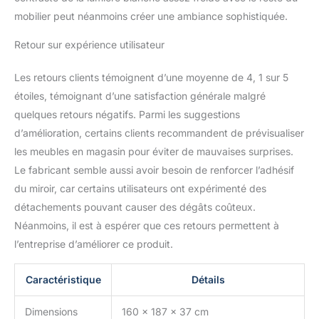
rapide et facile à monter
mobilier peut néanmoins créer une ambiance sophistiquée.
et convient donc aux
débutants. Le matériel de
Retour sur expérience utilisateur
montage est inclus.
Dimensions : 160 x 187 x
Les retours clients témoignent d’une moyenne de 4, 1 sur 5
37 cm (L x H x P). Stella
étoiles, témoignant d’une satisfaction générale malgré
Trading – le mobilier est
notre passion. Nous
quelques retours négatifs. Parmi les suggestions
garantissons la meilleure
d’amélioration, certains clients recommandent de prévisualiser
qualité et c'est pour cette
les meubles en magasin pour éviter de mauvaises surprises.
raison que nous
Le fabricant semble aussi avoir besoin de renforcer l’adhésif
travaillons uniquement
avec des fournisseurs
du miroir, car certains utilisateurs ont expérimenté des
soigneusement
détachements pouvant causer des dégâts coûteux.
sélectionnés et réputés.
Néanmoins, il est à espérer que ces retours permettent à
l’entreprise d’améliorer ce produit.
Caractéristique
Détails
Dimensions
160 x 187 x 37 cm