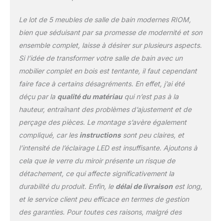
exploiter au mieux
l'espace disponible dans
Le lot de 5 meubles de salle de bain modernes RIOM,
la salle de bains. Des
bien que séduisant par sa promesse de modernité et son
matériaux de haute
ensemble complet, laisse à désirer sur plusieurs aspects.
qualité et une fabrication
Si l’idée de transformer votre salle de bain avec un
robuste garantissent un
investissement rentable.
mobilier complet en bois est tentante, il faut cependant
Beaucoup d'espace de
faire face à certains désagréments. En effet, j’ai été
rangement – le meuble
déçu par la
qualité du matériau
qui n’est pas à la
est doté d'étagères
hauteur, entraînant des problèmes d’ajustement et de
divisées, de tiroirs et de
compartiments ouverts
perçage des pièces. Le montage s’avère également
qui vous offrent
compliqué, car les
instructions
sont peu claires, et
suffisamment d'espace
l’intensité de l’éclairage LED est insuffisante. Ajoutons à
pour les serviettes, les
cela que le verre du miroir présente un risque de
articles de toilette et
autres articles du
détachement, ce qui affecte significativement la
quotidien. Montage facile
durabilité du produit. Enfin, le
délai de livraison
est long,
– grâce aux instructions
et le service client peu efficace en termes de gestion
détaillées (français non
des garanties. Pour toutes ces raisons, malgré des
garanti), le meuble est