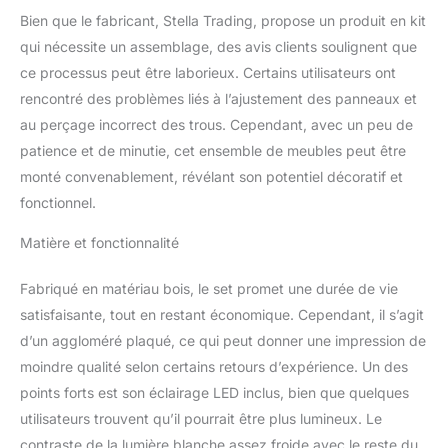
exploiter au mieux
Bien que le fabricant, Stella Trading, propose un produit en kit
l'espace disponible dans
qui nécessite un assemblage, des avis clients soulignent que
la salle de bains. Des
ce processus peut être laborieux. Certains utilisateurs ont
matériaux de haute
rencontré des problèmes liés à l’ajustement des panneaux et
qualité et une fabrication
robuste garantissent un
au perçage incorrect des trous. Cependant, avec un peu de
investissement rentable.
patience et de minutie, cet ensemble de meubles peut être
Beaucoup d'espace de
monté convenablement, révélant son potentiel décoratif et
rangement – le meuble
fonctionnel.
est doté d'étagères
divisées, de tiroirs et de
Matière et fonctionnalité
compartiments ouverts
qui vous offrent
Fabriqué en matériau bois, le set promet une durée de vie
suffisamment d'espace
pour les serviettes, les
satisfaisante, tout en restant économique. Cependant, il s’agit
articles de toilette et
d’un aggloméré plaqué, ce qui peut donner une impression de
autres articles du
moindre qualité selon certains retours d’expérience. Un des
quotidien. Montage facile
points forts est son éclairage LED inclus, bien que quelques
– grâce aux instructions
détaillées (français non
utilisateurs trouvent qu’il pourrait être plus lumineux. Le
garanti), le meuble est
contraste de la lumière blanche assez froide avec le reste du