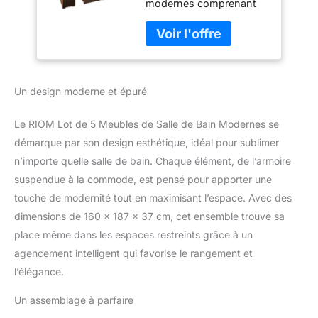
modernes comprenant
Armoire
une armoire haute, une
Suspendue, Une
armoire suspendue, une
Armoire inférieure,
armoire inférieure, une
Une Armoire à
armoire à miroir et une
Miroir et Une
commode - 160 x 187 x
Commode - 160 x
Un design moderne et épuré
37 cm (l x H x P)
187 x 37 cm (l x H x
Moderne – Les meubles
P)
de la série RIOM
Le RIOM Lot de 5 Meubles de Salle de Bain Modernes se
convainquent par leur
démarque par son design esthétique, idéal pour sublimer
finition en chêne Artisan
n’importe quelle salle de bain. Chaque élément, de l’armoire
et en noir. Cette finition
suspendue à la commode, est pensé pour apporter une
bicolore harmonieuse
leur confère une
touche de modernité tout en maximisant l’espace. Avec des
esthétique
dimensions de 160 x 187 x 37 cm, cet ensemble trouve sa
contemporaine qui
place même dans les espaces restreints grâce à un
s'intègre parfaitement
agencement intelligent qui favorise le rangement et
dans différentes salles de
bains. Polyvalent : les
l’élégance.
meubles peuvent être
Un assemblage à parfaire
combinés
individuellement pour