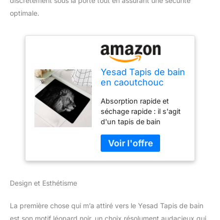
discrètement sous la porte tout en assurant une sécurité
optimale.
Yesad Tapis de bain
en caoutchouc
antidérapant à
Absorption rapide et
séchage rapide
séchage rapide : il s'agit
super absorbant
d'un tapis de bain
lavable sous la
extrêmement absorbant.
porte - Tapis de sol
Le tapis de salle de bain
lavable pour salle
absorbera l'eau qui coule
de bain devant la
en 0,5 secondes et le
baignoire, la salle
filigrane disparaîtra en
de bain, l'évier
Design et Esthétisme
quelques minutes
comme s'il n'avait jamais
été mouillé. Dimensions :
La première chose qui m’a attiré vers le Yesad Tapis de bain
50,8 x 81,3 cm, 40,6 x
est son motif léopard noir, un choix résolument audacieux qui