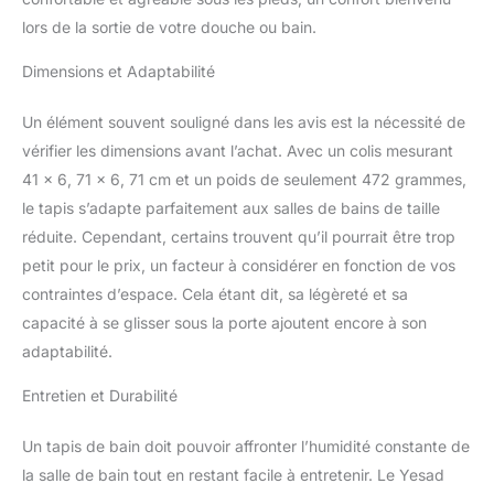
fermement et à plat sur
les sols glissants sans
lors de la sortie de votre douche ou bain.
glisser ou rouler,
Dimensions et Adaptabilité
réduisant
considérablement le
risque que votre famille
Un élément souvent souligné dans les avis est la nécessité de
glisse et tombe. Facile à
vérifier les dimensions avant l’achat. Avec un colis mesurant
nettoyer : en utilisant ce
41 x 6, 71 x 6, 71 cm et un poids de seulement 472 grammes,
tapis, l'eau s'évapore
le tapis s’adapte parfaitement aux salles de bains de taille
rapidement et la
poussière et les poils ne
réduite. Cependant, certains trouvent qu’il pourrait être trop
peuvent pas adhérer à la
petit pour le prix, un facteur à considérer en fonction de vos
surface, vous n'avez pas
contraintes d’espace. Cela étant dit, sa légèreté et sa
besoin de sécher ou de
capacité à se glisser sous la porte ajoutent encore à son
laver le tapis de bain
lavable tous les jours. Si
adaptabilité.
vous voulez le nettoyer
Entretien et Durabilité
après une longue
période d'utilisation, il
suffit d'essuyer le tapis
Un tapis de bain doit pouvoir affronter l’humidité constante de
de salle de bain lavable
la salle de bain tout en restant facile à entretenir. Le Yesad
avec un chiffon humide