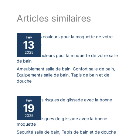
utilisation, mouillez la surface
espaces réduits (lavabo
de la baignoire avec de l'eau,
simple/douche), Moyen
puis placez le tapis de bain et
(40x60cm) pour salles de bain
appuyez dessus pour vous
standard, Grand (44.5x86cm)
Articles similaires
assurer que la ventouse est
pour grands espaces (lavabos
fermement fixée. N'utilisez pas
doubles/baignoires).
d'huile de bain pour éviter de
Choisissez la taille selon votre
glisser.
espace avant achat.
Fév
13
2025
Meilleures couleurs pour la moquette de votre salle
de bain
Ameublement salle de bain
,
Confort salle de bain
,
Equipements salle de bain
,
Tapis de bain et de
douche
Fév
19
2025
Réduire les risques de glissade avec la bonne
moquette
Sécurité salle de bain
,
Tapis de bain et de douche