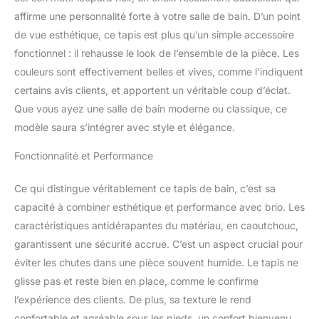
61 cm (carré/ovale)
affirme une personnalité forte à votre salle de bain. D’un point
Résistant à la saleté et
de vue esthétique, ce tapis est plus qu’un simple accessoire
durable : avec cet
incroyable tapis de salle
fonctionnel : il rehausse le look de l’ensemble de la pièce. Les
de bain, vous ne serez
couleurs sont effectivement belles et vives, comme l’indiquent
jamais gêné par les fibres
certains avis clients, et apportent un véritable coup d’éclat.
qui tombent ou les
Que vous ayez une salle de bain moderne ou classique, ce
bouloches comme vous
le feriez avec un tapis de
modèle saura s’intégrer avec style et élégance.
bain traditionnel. Nos
Fonctionnalité et Performance
tapis de bain sont plus
durables et n'auront pas
de problèmes causés par
Ce qui distingue véritablement ce tapis de bain, c’est sa
des fibres telles que la
capacité à combiner esthétique et performance avec brio. Les
perte, la décoloration,
caractéristiques antidérapantes du matériau, en caoutchouc,
l'effilochage, la saleté ou
garantissent une sécurité accrue. C’est un aspect crucial pour
les cheveux.
Antidérapant et sûr :
éviter les chutes dans une pièce souvent humide. Le tapis ne
utilisez un tapis de bain
glisse pas et reste bien en place, comme le confirme
100 % caoutchouc de
l’expérience des clients. De plus, sa texture le rend
haute qualité. Il adhère
confortable et agréable sous les pieds, un confort bienvenu