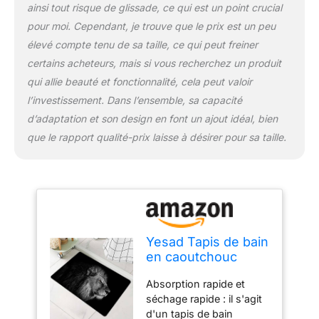
ainsi tout risque de glissade, ce qui est un point crucial
les sols glissants sans
glisser ou rouler,
pour moi. Cependant, je trouve que le prix est un peu
réduisant
élevé compte tenu de sa taille, ce qui peut freiner
considérablement le
certains acheteurs, mais si vous recherchez un produit
risque que votre famille
qui allie beauté et fonctionnalité, cela peut valoir
glisse et tombe. Facile à
nettoyer : en utilisant ce
l’investissement. Dans l’ensemble, sa capacité
tapis, l'eau s'évapore
d’adaptation et son design en font un ajout idéal, bien
rapidement et la
que le rapport qualité-prix laisse à désirer pour sa taille.
poussière et les poils ne
peuvent pas adhérer à la
surface, vous n'avez pas
besoin de sécher ou de
laver le tapis de bain
lavable tous les jours. Si
vous voulez le nettoyer
Yesad Tapis de bain
après une longue
en caoutchouc
période d'utilisation, il
antidérapant à
suffit d'essuyer le tapis
Absorption rapide et
séchage rapide
de salle de bain lavable
séchage rapide : il s'agit
super absorbant
avec un chiffon humide
d'un tapis de bain
lavable sous la