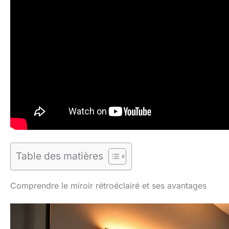
Table des matières
Comprendre le miroir rétroéclairé et ses avantages