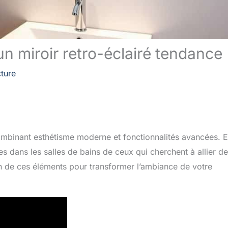
n miroir retro-éclairé tendance
cture
 combinant esthétisme moderne et fonctionnalités avancées. 
 dans les salles de bains de ceux qui cherchent à allier d
on de ces éléments pour transformer l’ambiance de votre