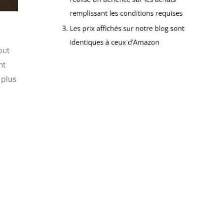
out
nt
plus